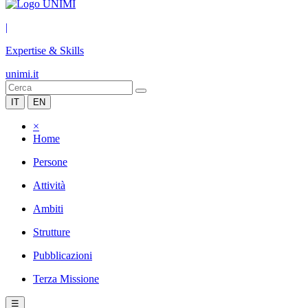
|
Expertise & Skills
unimi.it
IT
EN
×
Home
Persone
Attività
Ambiti
Strutture
Pubblicazioni
Terza Missione
☰