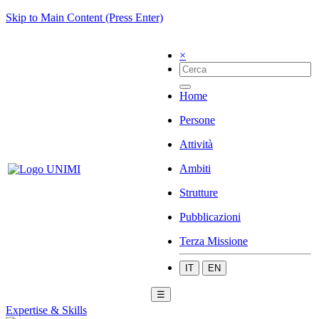
Skip to Main Content (Press Enter)
×
Home
Persone
Attività
Ambiti
Strutture
Pubblicazioni
Terza Missione
IT
EN
☰
Expertise & Skills