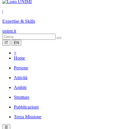
|
Expertise & Skills
unimi.it
IT
EN
×
Home
Persone
Attività
Ambiti
Strutture
Pubblicazioni
Terza Missione
☰