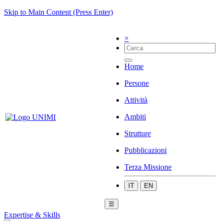
Skip to Main Content (Press Enter)
×
Home
Persone
Attività
Ambiti
Strutture
Pubblicazioni
Terza Missione
IT
EN
☰
Expertise & Skills