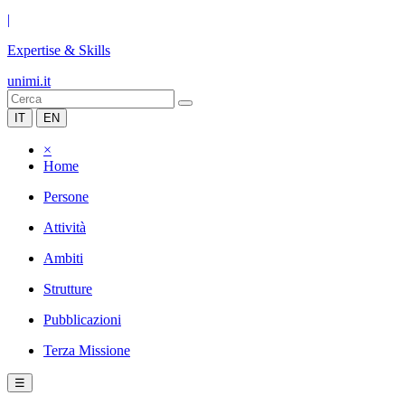
|
Expertise & Skills
unimi.it
IT
EN
×
Home
Persone
Attività
Ambiti
Strutture
Pubblicazioni
Terza Missione
☰