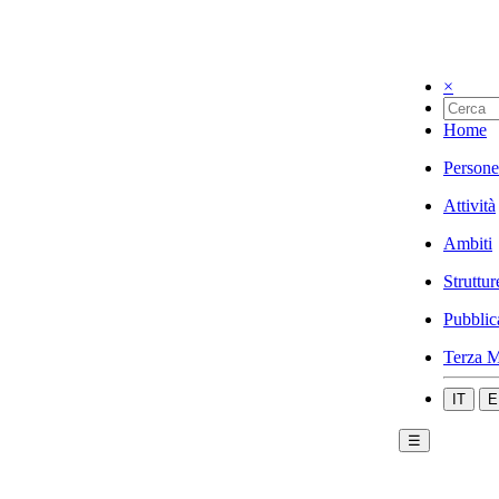
×
Home
Persone
Attività
Ambiti
Struttur
Pubblic
Terza M
IT
E
☰