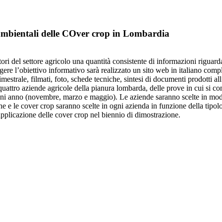
ambientali delle COver crop in Lombardia
tori del settore agricolo una quantità consistente di informazioni riguard
ngere l’obiettivo informativo sarà realizzato un sito web in italiano com
estrale, filmati, foto, schede tecniche, sintesi di documenti prodotti all’
n quattro aziende agricole della pianura lombarda, delle prove in cui si c
 ogni anno (novembre, marzo e maggio). Le aziende saranno scelte in mod
ne e le cover crop saranno scelte in ogni azienda in funzione della tipol
applicazione delle cover crop nel biennio di dimostrazione.