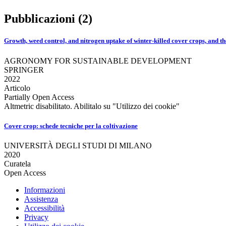
Pubblicazioni (2)
Growth, weed control, and nitrogen uptake of winter‐killed cover crops, and th
AGRONOMY FOR SUSTAINABLE DEVELOPMENT
SPRINGER
2022
Articolo
Partially Open Access
Altmetric disabilitato. Abilitalo su "Utilizzo dei cookie"
Cover crop: schede tecniche per la coltivazione
UNIVERSITÀ DEGLI STUDI DI MILANO
2020
Curatela
Open Access
Informazioni
Assistenza
Accessibilità
Privacy