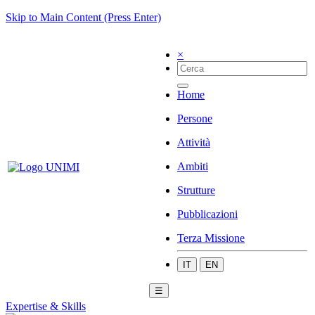
Skip to Main Content (Press Enter)
×
Home
Persone
Attività
Ambiti
Strutture
Pubblicazioni
Terza Missione
IT
EN
☰
Expertise & Skills