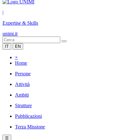
|
Expertise & Skills
unimi.it
IT
EN
×
Home
Persone
Attività
Ambiti
Strutture
Pubblicazioni
Terza Missione
☰