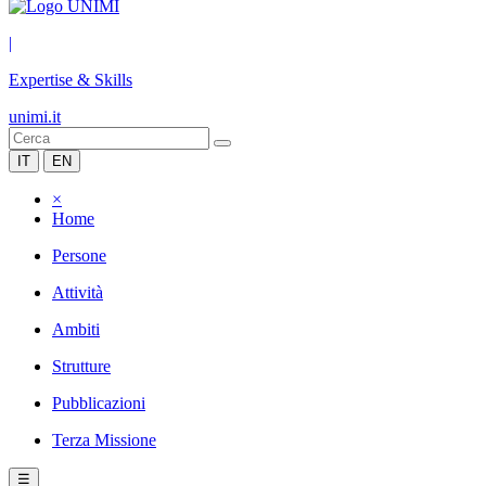
|
Expertise & Skills
unimi.it
IT
EN
×
Home
Persone
Attività
Ambiti
Strutture
Pubblicazioni
Terza Missione
☰