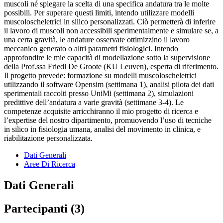
muscoli né spiegare la scelta di una specifica andatura tra le molte
possibili. Per superare questi limiti, intendo utilizzare modelli
muscoloscheletrici in silico personalizzati. Ciò permetterà di inferire
il lavoro di muscoli non accessibili sperimentalmente e simulare se, a
una certa gravità, le andature osservate ottimizzino il lavoro
meccanico generato o altri parametri fisiologici. Intendo
approfondire le mie capacità di modellazione sotto la supervisione
della Prof.ssa Friedl De Groote (KU Leuven), esperta di riferimento.
Il progetto prevede: formazione su modelli muscoloscheletrici
utilizzando il software Opensim (settimana 1), analisi pilota dei dati
sperimentali raccolti presso UniMi (settimana 2), simulazioni
predittive dell’andatura a varie gravità (settimane 3-4). Le
competenze acquisite arricchiranno il mio progetto di ricerca e
l’expertise del nostro dipartimento, promuovendo l’uso di tecniche
in silico in fisiologia umana, analisi del movimento in clinica, e
riabilitazione personalizzata.
Dati Generali
Aree Di Ricerca
Dati Generali
Partecipanti (3)