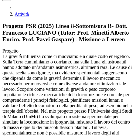
Attività
Progetto PSR (2025) Linea 8-Sottomisura B- Dott.
Francesco LUCIANO (Tutor: Prof. Minetti Alberto
Enrico, Prof. Pavei Gaspare) - Missione a Leuven
Progetto
La gravità influenza come ci muoviamo e a quale costo energetico.
Sulla Terra camminiamo o corriamo, ma sulla Luna gli astronauti
hanno adottato un’andatura asimmetrica, altrimenti rara. Le cause di
questa scelta sono ignote, ma evidenze sperimentali suggeriscono
che dipenda da come la gravità determina il lavoro meccanico
necessario per muoversi e come diverse andature ottimizzino tale
lavoro. Scoprire come variazioni di gravità o peso corporeo
impattano le richieste meccaniche della locomozione è cruciale per
comprenderne i principi fisiologici, pianificare missioni lunari e
valutare l’effetto locomotorio della perdita di peso, ad esempio nella
terapia dell’obesità. Nel mio progetto presso l’Università degli Studi
di Milano (UniMi) ho sviluppato un sistema sperimentale per
simulare la locomozione in ipogravità, misurato il lavoro del centro
di massa e quello dei muscoli flessori plantari. Tuttavia,
sperimentalmente non è possibile misurare il lavoro degli altri