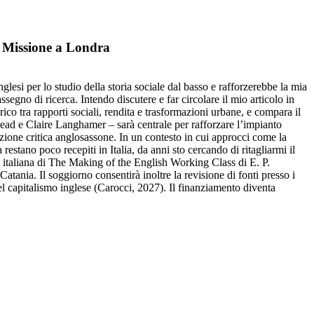
 Missione a Londra
lesi per lo studio della storia sociale dal basso e rafforzerebbe la mia
segno di ricerca. Intendo discutere e far circolare il mio articolo in
o tra rapporti sociali, rendita e trasformazioni urbane, e compara il
ead e Claire Langhamer – sarà centrale per rafforzare l’impianto
dizione critica anglosassone. In un contesto in cui approcci come la
restano poco recepiti in Italia, da anni sto cercando di ritagliarmi il
e italiana di The Making of the English Working Class di E. P.
tania. Il soggiorno consentirà inoltre la revisione di fonti presso i
del capitalismo inglese (Carocci, 2027). Il finanziamento diventa