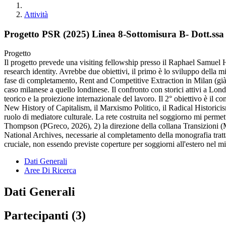
Attività
Progetto PSR (2025) Linea 8-Sottomisura B- Dott.ss
Progetto
Il progetto prevede una visiting fellowship presso il Raphael Samuel His
research identity. Avrebbe due obiettivi, il primo è lo sviluppo della mi
fase di completamento, Rent and Competitive Extraction in Milan (già p
caso milanese a quello londinese. Il confronto con storici attivi a L
teorico e la proiezione internazionale del lavoro. Il 2° obiettivo è il 
New History of Capitalism, il Marxismo Politico, il Radical Historicism e
ruolo di mediatore culturale. La rete costruita nel soggiorno mi perme
Thompson (PGreco, 2026), 2) la direzione della collana Transizioni (Mel
National Archives, necessarie al completamento della monografia tratta d
cruciale, non essendo previste coperture per soggiorni all'estero nel m
Dati Generali
Aree Di Ricerca
Dati Generali
Partecipanti (3)