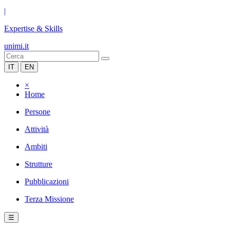
|
Expertise & Skills
unimi.it
IT
EN
×
Home
Persone
Attività
Ambiti
Strutture
Pubblicazioni
Terza Missione
☰