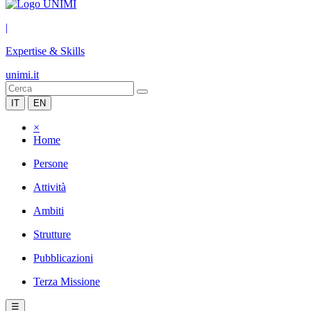
|
Expertise & Skills
unimi.it
IT
EN
×
Home
Persone
Attività
Ambiti
Strutture
Pubblicazioni
Terza Missione
☰