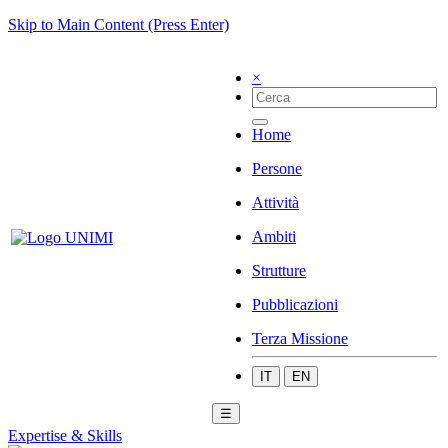
Skip to Main Content (Press Enter)
×
Home
Persone
Attività
Ambiti
Strutture
Pubblicazioni
Terza Missione
IT
EN
☰
Expertise & Skills