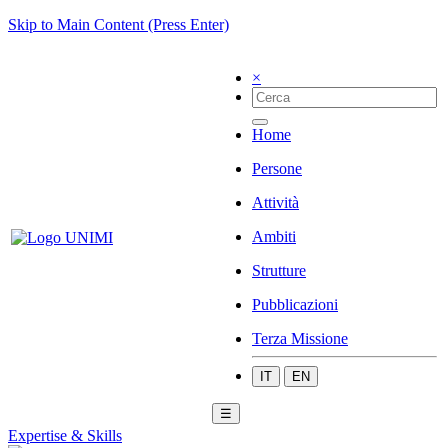
Skip to Main Content (Press Enter)
×
Home
Persone
Attività
Ambiti
Strutture
Pubblicazioni
Terza Missione
IT
EN
☰
Expertise & Skills