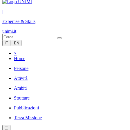
|
Expertise & Skills
unimi.it
IT
EN
×
Home
Persone
Attività
Ambiti
Strutture
Pubblicazioni
Terza Missione
☰