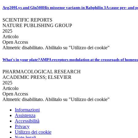
Arg209Lys and Gln508His missense variants in Rabphilin 3A cause pre- and po
SCIENTIFIC REPORTS
NATURE PUBLISHING GROUP
2025
Articolo
Open Access
Altmetric disabilitato. Abilitalo su "Utilizzo dei cookie"
What's in your plate?AMPA receptors modulation at the crossroads of homeost
PHARMACOLOGICAL RESEARCH
ACADEMIC PRESS; ELSEVIER
2025
Articolo
Open Access
Altmetric disabilitato. Abilitalo su "Utilizzo dei cookie"
Informazioni
Assistenza
Accessibilità
Privacy
Utilizzo dei cookie
Note legali