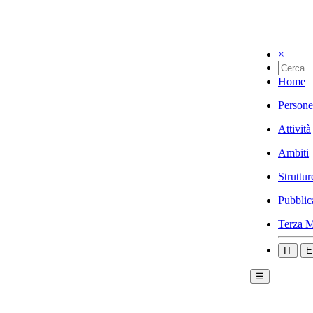
×
Home
Persone
Attività
Ambiti
Struttur
Pubblic
Terza M
IT
E
☰