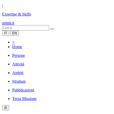
|
Expertise & Skills
unimi.it
IT
EN
×
Home
Persone
Attività
Ambiti
Strutture
Pubblicazioni
Terza Missione
☰