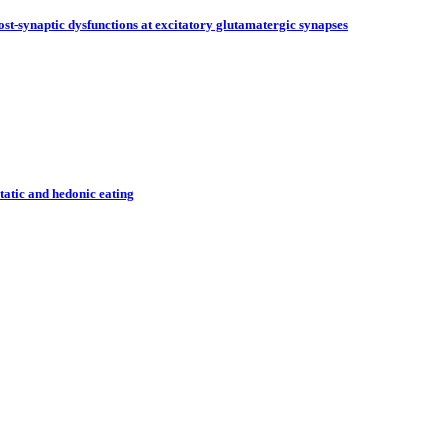
st-synaptic dysfunctions at excitatory glutamatergic synapses
atic and hedonic eating