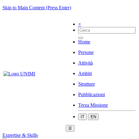
Skip to Main Content (Press Enter)
×
Home
Persone
Attività
Ambiti
Strutture
Pubblicazioni
Terza Missione
IT
EN
☰
Expertise & Skills