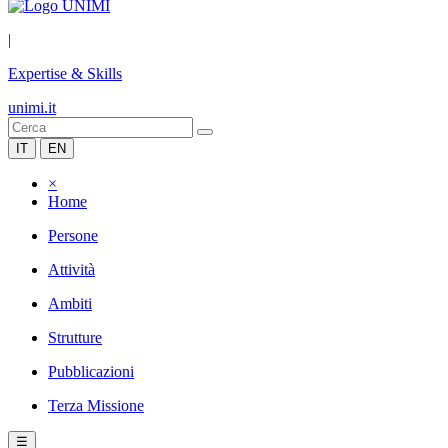
|
Expertise & Skills
unimi.it
IT
EN
×
Home
Persone
Attività
Ambiti
Strutture
Pubblicazioni
Terza Missione
☰