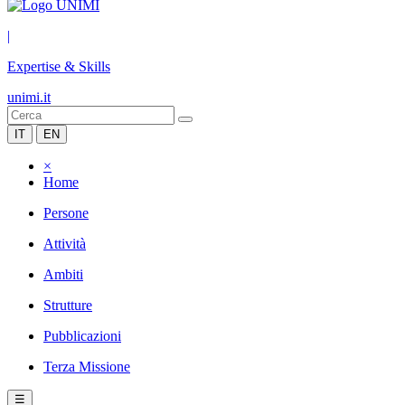
|
Expertise & Skills
unimi.it
IT
EN
×
Home
Persone
Attività
Ambiti
Strutture
Pubblicazioni
Terza Missione
☰