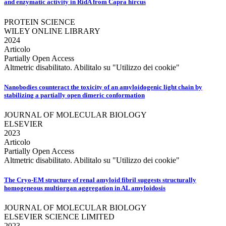
and enzymatic activity in RidA from Capra hircus
PROTEIN SCIENCE
WILEY ONLINE LIBRARY
2024
Articolo
Partially Open Access
Altmetric disabilitato. Abilitalo su "Utilizzo dei cookie"
Nanobodies counteract the toxicity of an amyloidogenic light chain by
stabilizing a partially open dimeric conformation
JOURNAL OF MOLECULAR BIOLOGY
ELSEVIER
2023
Articolo
Partially Open Access
Altmetric disabilitato. Abilitalo su "Utilizzo dei cookie"
The Cryo-EM structure of renal amyloid fibril suggests structurally
homogeneous multiorgan aggregation in AL amyloidosis
JOURNAL OF MOLECULAR BIOLOGY
ELSEVIER SCIENCE LIMITED
2023