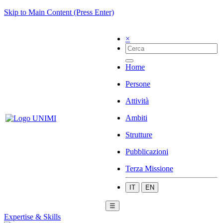
Skip to Main Content (Press Enter)
×
Home
Persone
Attività
Ambiti
Strutture
Pubblicazioni
Terza Missione
IT
EN
☰
Expertise & Skills