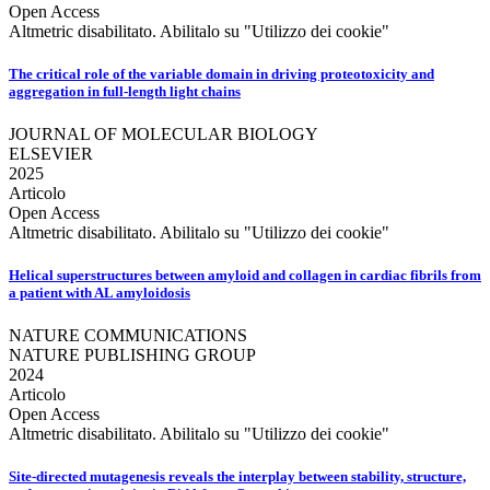
Open Access
Altmetric disabilitato. Abilitalo su "Utilizzo dei cookie"
The critical role of the variable domain in driving proteotoxicity and
aggregation in full-length light chains
JOURNAL OF MOLECULAR BIOLOGY
ELSEVIER
2025
Articolo
Open Access
Altmetric disabilitato. Abilitalo su "Utilizzo dei cookie"
Helical superstructures between amyloid and collagen in cardiac fibrils from
a patient with AL amyloidosis
NATURE COMMUNICATIONS
NATURE PUBLISHING GROUP
2024
Articolo
Open Access
Altmetric disabilitato. Abilitalo su "Utilizzo dei cookie"
Site-directed mutagenesis reveals the interplay between stability, structure,