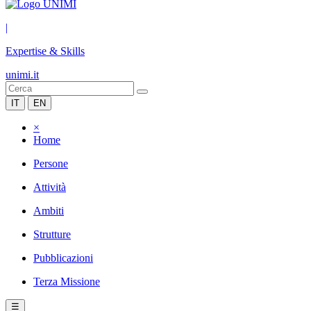
|
Expertise & Skills
unimi.it
IT
EN
×
Home
Persone
Attività
Ambiti
Strutture
Pubblicazioni
Terza Missione
☰