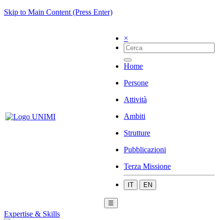
Skip to Main Content (Press Enter)
×
Home
Persone
Attività
Ambiti
Strutture
Pubblicazioni
Terza Missione
IT
EN
☰
Expertise & Skills