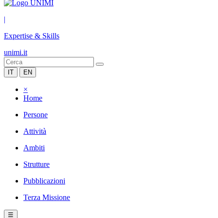
|
Expertise & Skills
unimi.it
IT
EN
×
Home
Persone
Attività
Ambiti
Strutture
Pubblicazioni
Terza Missione
☰