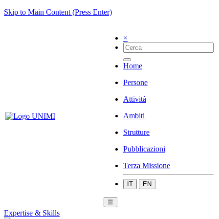
Skip to Main Content (Press Enter)
×
Home
Persone
Attività
Ambiti
Strutture
Pubblicazioni
Terza Missione
IT
EN
☰
Expertise & Skills