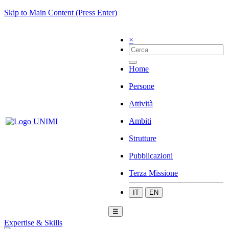
Skip to Main Content (Press Enter)
×
Home
Persone
Attività
Ambiti
Strutture
Pubblicazioni
Terza Missione
IT
EN
☰
Expertise & Skills