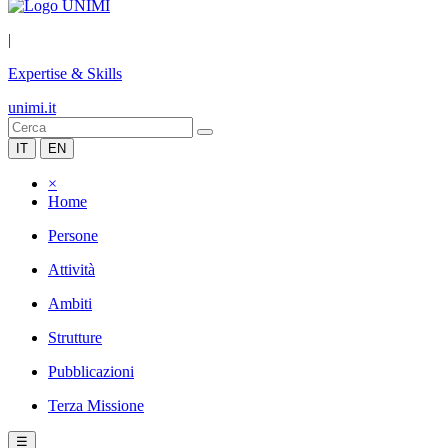
|
Expertise & Skills
unimi.it
IT
EN
×
Home
Persone
Attività
Ambiti
Strutture
Pubblicazioni
Terza Missione
☰