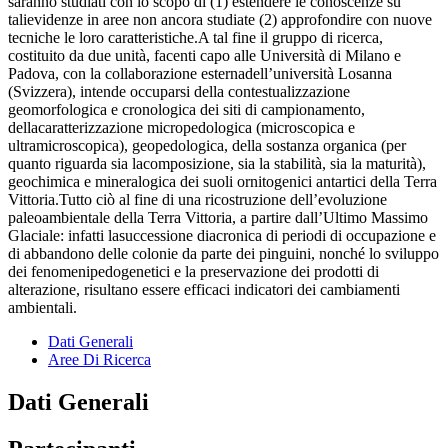
saranno studiati con lo scopo di (1) estendere le conoscenze su
talievidenze in aree non ancora studiate (2) approfondire con nuove
tecniche le loro caratteristiche.A tal fine il gruppo di ricerca,
costituito da due unità, facenti capo alle Università di Milano e
Padova, con la collaborazione esternadell’università Losanna
(Svizzera), intende occuparsi della contestualizzazione
geomorfologica e cronologica dei siti di campionamento,
dellacaratterizzazione micropedologica (microscopica e
ultramicroscopica), geopedologica, della sostanza organica (per
quanto riguarda sia lacomposizione, sia la stabilità, sia la maturità),
geochimica e mineralogica dei suoli ornitogenici antartici della Terra
Vittoria.Tutto ciò al fine di una ricostruzione dell’evoluzione
paleoambientale della Terra Vittoria, a partire dall’Ultimo Massimo
Glaciale: infatti lasuccessione diacronica di periodi di occupazione e
di abbandono delle colonie da parte dei pinguini, nonché lo sviluppo
dei fenomenipedogenetici e la preservazione dei prodotti di
alterazione, risultano essere efficaci indicatori dei cambiamenti
ambientali.
Dati Generali
Aree Di Ricerca
Dati Generali