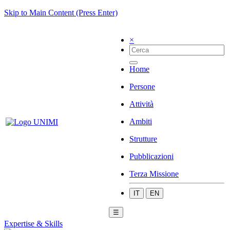
Skip to Main Content (Press Enter)
×
Home
Persone
Attività
Ambiti
Strutture
Pubblicazioni
Terza Missione
IT
EN
☰
Expertise & Skills