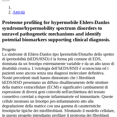
Attività
Proteome profiling for hypermobile Ehlers-Danlos
syndrome/hypermobility spectrum disorders to
unravel pathogenetic mechanisms and identify
potential biomarkers supporting clinical diagnosis.
Progetto
La sindrome di Ehlers-Danlos tipo Ipermobile/Disturbo dello spettro
di ipermobilità (hEDS/HSD) è la forma più comune di EDS,
dominata da un fenotipo estremamente variabile e da un alto tasso di
disabilità cronica. L'eziologia dell’hEDS/HSD è sconosciuta ed i
pazienti sono ancora senza una diagnosi molecolare definitiva.
Nostri precedenti studi hanno dimostrato che i fibroblasti
hEDS/HSD presentano un diffuso disallineamento delle strutture
della matrice extracellulare (ECM) e significativi cambiamenti di
espressione di diversi geni coinvolti nell'architettura del tessuto
connettivo correlati a risposte infiammatorie ed immunitarie. Queste
cellule mostrano un fenotipo pro-infiammatorio atto alla
degradazione della matrice con una gamma di caratteristiche
fenotipiche tipiche dei miofibroblasti. Sfruttando il modello cellulare,
in questo progetto intendiamo profilare il proteoma dei fibroblasti