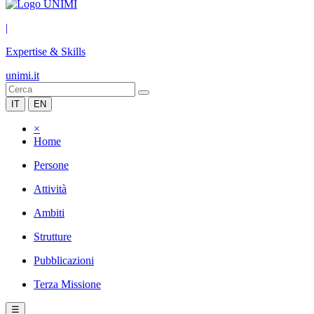
|
Expertise & Skills
unimi.it
IT
EN
×
Home
Persone
Attività
Ambiti
Strutture
Pubblicazioni
Terza Missione
☰