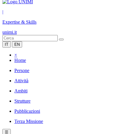
|
Expertise & Skills
unimi.it
IT
EN
×
Home
Persone
Attività
Ambiti
Strutture
Pubblicazioni
Terza Missione
☰