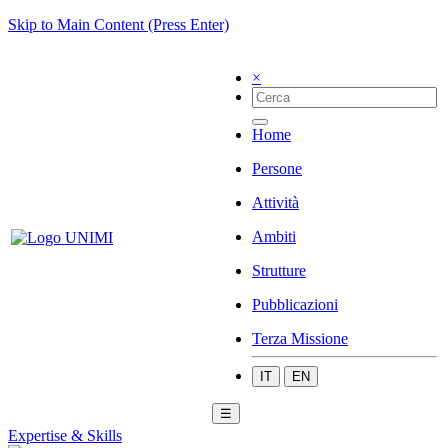
Skip to Main Content (Press Enter)
×
Home
Persone
Attività
Ambiti
Strutture
Pubblicazioni
Terza Missione
IT
EN
☰
Expertise & Skills