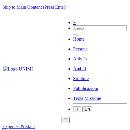
Skip to Main Content (Press Enter)
×
Home
Persone
Attività
Ambiti
Strutture
Pubblicazioni
Terza Missione
IT
EN
☰
Expertise & Skills