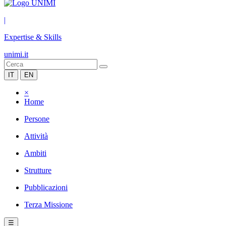
|
Expertise & Skills
unimi.it
IT
EN
×
Home
Persone
Attività
Ambiti
Strutture
Pubblicazioni
Terza Missione
☰