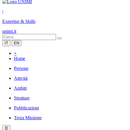
|
Expertise & Skills
unimi.it
IT
EN
×
Home
Persone
Attività
Ambiti
Strutture
Pubblicazioni
Terza Missione
☰