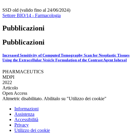
SSD old (valido fino al 24/06/2024)
Settore BIO/14 - Farmacologia
Pubblicazioni
Pubblicazioni
Increased Sensitivity of Computed Tomography Scan for Neoplastic Tissues
Using the Extracellular Vesicle Formulation of the Contrast Agent Iohexol
PHARMACEUTICS
MDPI
2022
Articolo
Open Access
Altmetric disabilitato. Abilitalo su "Utilizzo dei cookie"
Informazioni
Assistenza
Accessibilità
Privacy
Utilizzo dei cookie