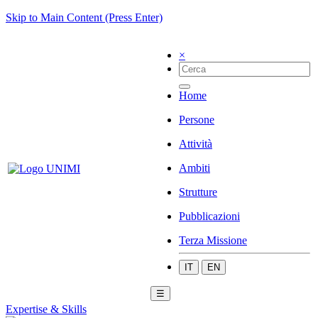
Skip to Main Content (Press Enter)
×
Home
Persone
Attività
Ambiti
Strutture
Pubblicazioni
Terza Missione
IT
EN
☰
Expertise & Skills