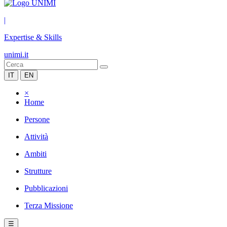
|
Expertise & Skills
unimi.it
IT
EN
×
Home
Persone
Attività
Ambiti
Strutture
Pubblicazioni
Terza Missione
☰