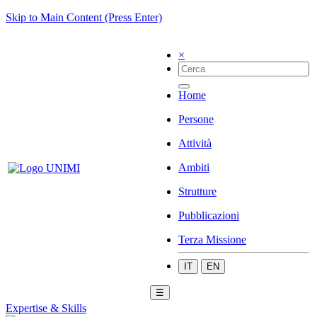
Skip to Main Content (Press Enter)
×
Home
Persone
Attività
Ambiti
Strutture
Pubblicazioni
Terza Missione
IT
EN
☰
Expertise & Skills