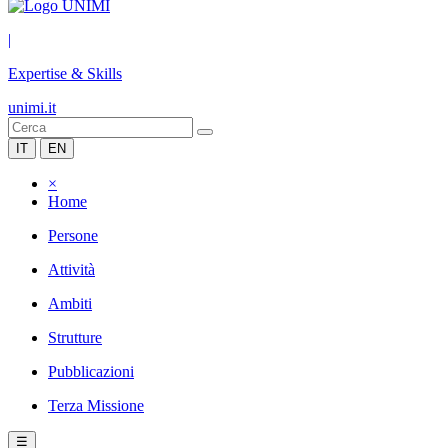
|
Expertise & Skills
unimi.it
IT
EN
×
Home
Persone
Attività
Ambiti
Strutture
Pubblicazioni
Terza Missione
☰