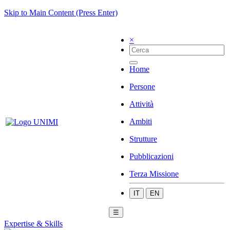
Skip to Main Content (Press Enter)
×
Home
Persone
Attività
Ambiti
Strutture
Pubblicazioni
Terza Missione
IT
EN
☰
Expertise & Skills