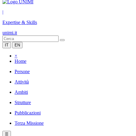
|
Expertise & Skills
unimi.it
IT
EN
×
Home
Persone
Attività
Ambiti
Strutture
Pubblicazioni
Terza Missione
☰