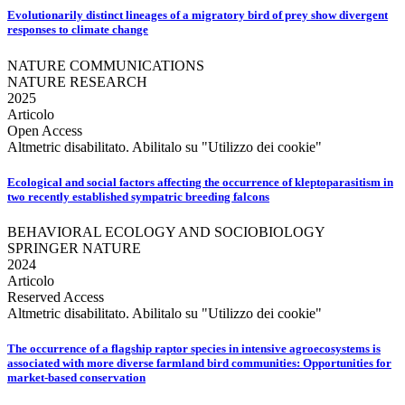
Evolutionarily distinct lineages of a migratory bird of prey show divergent
responses to climate change
NATURE COMMUNICATIONS
NATURE RESEARCH
2025
Articolo
Open Access
Altmetric disabilitato. Abilitalo su "Utilizzo dei cookie"
Ecological and social factors affecting the occurrence of kleptoparasitism in
two recently established sympatric breeding falcons
BEHAVIORAL ECOLOGY AND SOCIOBIOLOGY
SPRINGER NATURE
2024
Articolo
Reserved Access
Altmetric disabilitato. Abilitalo su "Utilizzo dei cookie"
The occurrence of a flagship raptor species in intensive agroecosystems is
associated with more diverse farmland bird communities: Opportunities for
market-based conservation