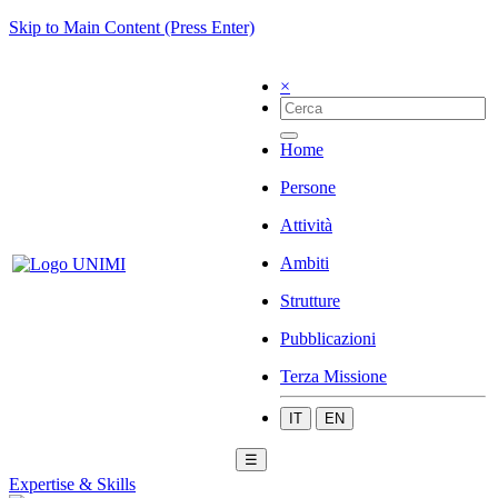
Skip to Main Content (Press Enter)
×
Home
Persone
Attività
Ambiti
Strutture
Pubblicazioni
Terza Missione
IT
EN
☰
Expertise & Skills