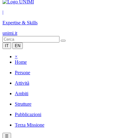
|
Expertise & Skills
unimi.it
IT
EN
×
Home
Persone
Attività
Ambiti
Strutture
Pubblicazioni
Terza Missione
☰