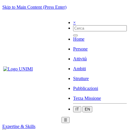
Skip to Main Content (Press Enter)
×
Home
Persone
Attività
Ambiti
Strutture
Pubblicazioni
Terza Missione
IT
EN
☰
Expertise & Skills