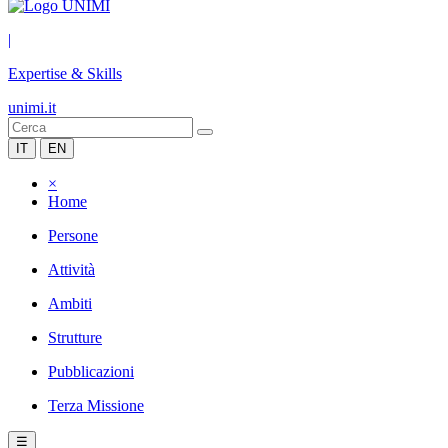
|
Expertise & Skills
unimi.it
IT
EN
×
Home
Persone
Attività
Ambiti
Strutture
Pubblicazioni
Terza Missione
☰