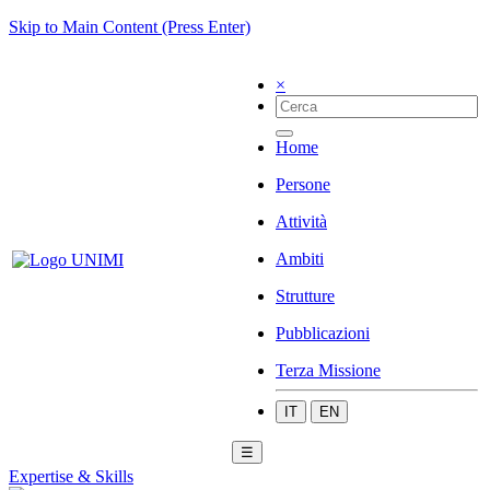
Skip to Main Content (Press Enter)
×
Home
Persone
Attività
Ambiti
Strutture
Pubblicazioni
Terza Missione
IT
EN
☰
Expertise & Skills