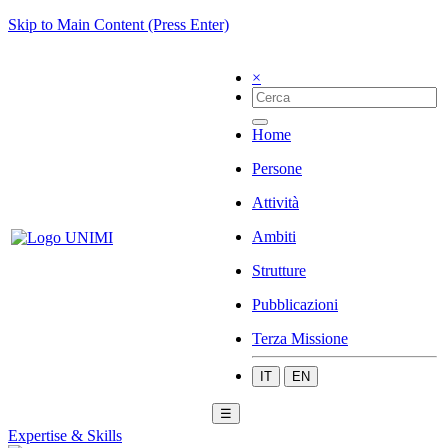
Skip to Main Content (Press Enter)
×
Home
Persone
Attività
Ambiti
Strutture
Pubblicazioni
Terza Missione
IT
EN
☰
Expertise & Skills