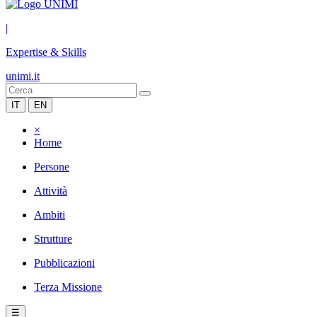
|
Expertise & Skills
unimi.it
IT
EN
×
Home
Persone
Attività
Ambiti
Strutture
Pubblicazioni
Terza Missione
☰