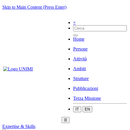
Skip to Main Content (Press Enter)
×
Home
Persone
Attività
Ambiti
Strutture
Pubblicazioni
Terza Missione
IT
EN
☰
Expertise & Skills