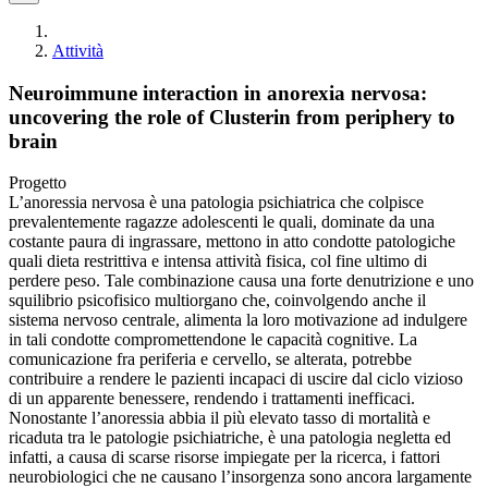
Attività
Neuroimmune interaction in anorexia nervosa:
uncovering the role of Clusterin from periphery to
brain
Progetto
L’anoressia nervosa è una patologia psichiatrica che colpisce
prevalentemente ragazze adolescenti le quali, dominate da una
costante paura di ingrassare, mettono in atto condotte patologiche
quali dieta restrittiva e intensa attività fisica, col fine ultimo di
perdere peso. Tale combinazione causa una forte denutrizione e uno
squilibrio psicofisico multiorgano che, coinvolgendo anche il
sistema nervoso centrale, alimenta la loro motivazione ad indulgere
in tali condotte compromettendone le capacità cognitive. La
comunicazione fra periferia e cervello, se alterata, potrebbe
contribuire a rendere le pazienti incapaci di uscire dal ciclo vizioso
di un apparente benessere, rendendo i trattamenti inefficaci.
Nonostante l’anoressia abbia il più elevato tasso di mortalità e
ricaduta tra le patologie psichiatriche, è una patologia negletta ed
infatti, a causa di scarse risorse impiegate per la ricerca, i fattori
neurobiologici che ne causano l’insorgenza sono ancora largamente