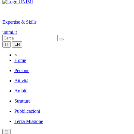
|
Expertise & Skills
unimi.it
IT
EN
×
Home
Persone
Attività
Ambiti
Strutture
Pubblicazioni
Terza Missione
☰