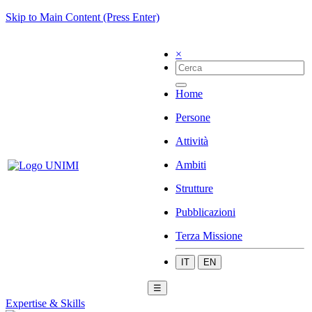
Skip to Main Content (Press Enter)
×
Home
Persone
Attività
Ambiti
Strutture
Pubblicazioni
Terza Missione
IT
EN
☰
Expertise & Skills