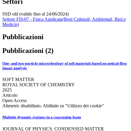
Settori
SSD old (valido fino al 24/06/2024)
Settore FIS/07 - Fisica Applicata(Beni Culturali, Ambientali, Biol.e
Medicin)
Pubblicazioni
Pubblicazioni (2)
One- and two-particle microrheology of soft materials based on optical-flow
image analysis
SOFT MATTER
ROYAL SOCIETY OF CHEMISTRY
2025
Articolo
Open Access
Altmetric disabilitato. Abilitalo su "Utilizzo dei cookie"
Multiple dynamic regimes in a coarsening foam
JOURNAL OF PHYSICS. CONDENSED MATTER