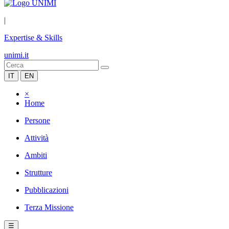
|
Expertise & Skills
unimi.it
IT
EN
×
Home
Persone
Attività
Ambiti
Strutture
Pubblicazioni
Terza Missione
☰