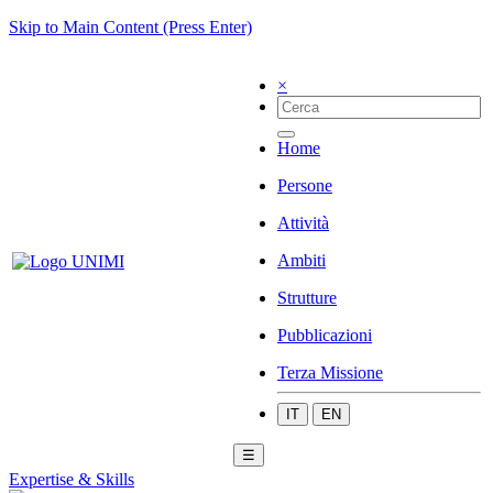
Skip to Main Content (Press Enter)
×
Home
Persone
Attività
Ambiti
Strutture
Pubblicazioni
Terza Missione
IT
EN
☰
Expertise & Skills