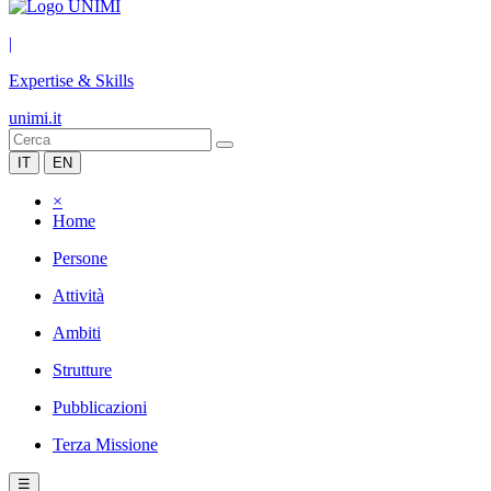
|
Expertise & Skills
unimi.it
IT
EN
×
Home
Persone
Attività
Ambiti
Strutture
Pubblicazioni
Terza Missione
☰