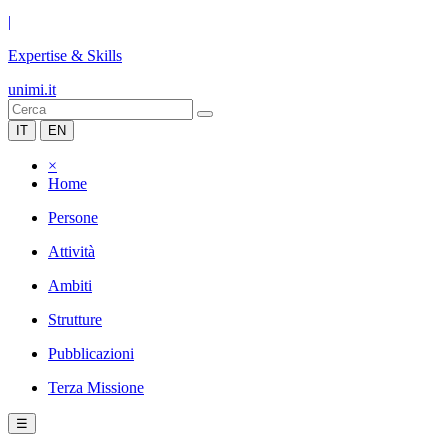
|
Expertise & Skills
unimi.it
IT
EN
×
Home
Persone
Attività
Ambiti
Strutture
Pubblicazioni
Terza Missione
☰