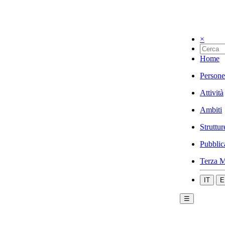
×
Home
Persone
Attività
Ambiti
Struttur
Pubblic
Terza M
IT
E
☰