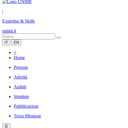
|
Expertise & Skills
unimi.it
IT
EN
×
Home
Persone
Attività
Ambiti
Strutture
Pubblicazioni
Terza Missione
☰