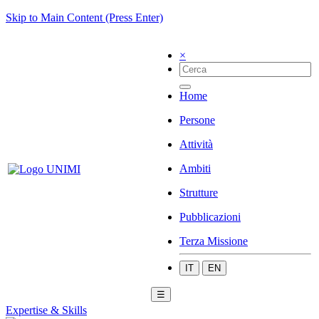
Skip to Main Content (Press Enter)
×
Home
Persone
Attività
Ambiti
Strutture
Pubblicazioni
Terza Missione
IT
EN
☰
Expertise & Skills