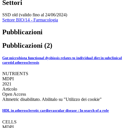
Settori
SSD old (valido fino al 24/06/2024)
Settore BIO/14 - Farmacologia
Pubblicazioni
Pubblicazioni (2)
Gut microbiota functional dysbiosis relates to individual diet in subclinical
carotid atherosclerosis
NUTRIENTS
MDPI
2021
Articolo
Open Access
Altmetric disabilitato. Abilitalo su "Utilizzo dei cookie"
HDL in atherosclerotic cardiovascular disease : In search of a role
CELLS
MDPI