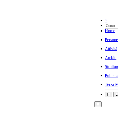
×
Home
Persone
Attività
Ambiti
Struttur
Pubblic
Terza M
IT
E
☰