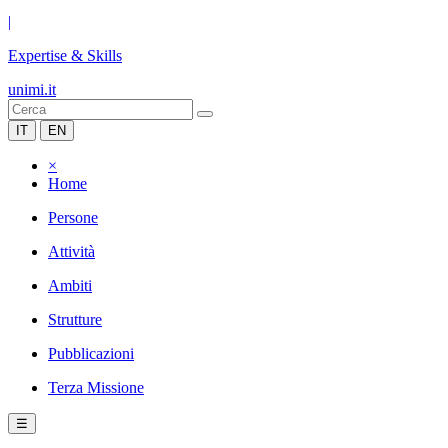
|
Expertise & Skills
unimi.it
IT
EN
×
Home
Persone
Attività
Ambiti
Strutture
Pubblicazioni
Terza Missione
☰