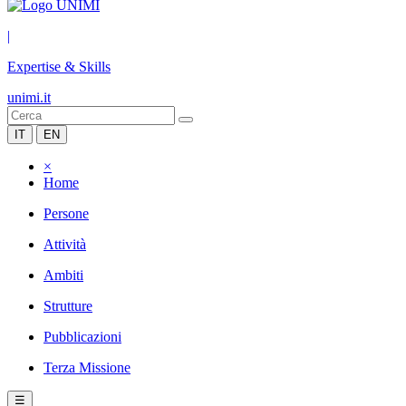
|
Expertise & Skills
unimi.it
IT
EN
×
Home
Persone
Attività
Ambiti
Strutture
Pubblicazioni
Terza Missione
☰