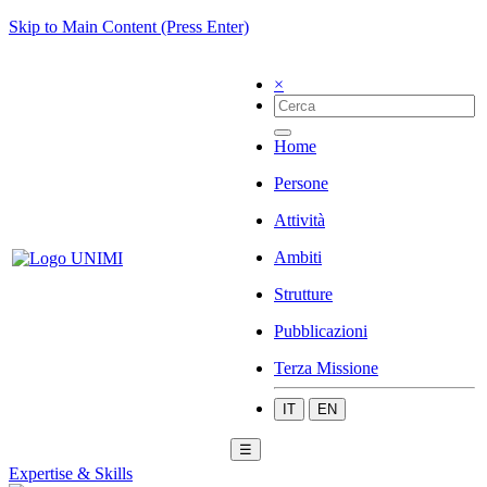
Skip to Main Content (Press Enter)
×
Home
Persone
Attività
Ambiti
Strutture
Pubblicazioni
Terza Missione
IT
EN
☰
Expertise & Skills