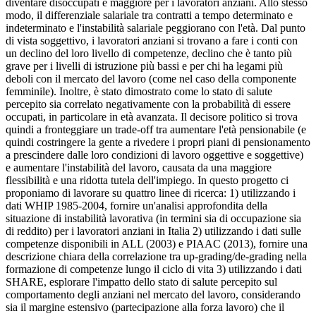
diventare disoccupati è maggiore per i lavoratori anziani. Allo stesso
modo, il differenziale salariale tra contratti a tempo determinato e
indeterminato e l'instabilità salariale peggiorano con l'età. Dal punto
di vista soggettivo, i lavoratori anziani si trovano a fare i conti con
un declino del loro livello di competenze, declino che è tanto più
grave per i livelli di istruzione più bassi e per chi ha legami più
deboli con il mercato del lavoro (come nel caso della componente
femminile). Inoltre, è stato dimostrato come lo stato di salute
percepito sia correlato negativamente con la probabilità di essere
occupati, in particolare in età avanzata. Il decisore politico si trova
quindi a fronteggiare un trade-off tra aumentare l'età pensionabile (e
quindi costringere la gente a rivedere i propri piani di pensionamento
a prescindere dalle loro condizioni di lavoro oggettive e soggettive)
e aumentare l'instabilità del lavoro, causata da una maggiore
flessibilità e una ridotta tutela dell'impiego. In questo progetto ci
proponiamo di lavorare su quattro linee di ricerca: 1) utilizzando i
dati WHIP 1985-2004, fornire un'analisi approfondita della
situazione di instabilità lavorativa (in termini sia di occupazione sia
di reddito) per i lavoratori anziani in Italia 2) utilizzando i dati sulle
competenze disponibili in ALL (2003) e PIAAC (2013), fornire una
descrizione chiara della correlazione tra up-grading/de-grading nella
formazione di competenze lungo il ciclo di vita 3) utilizzando i dati
SHARE, esplorare l'impatto dello stato di salute percepito sul
comportamento degli anziani nel mercato del lavoro, considerando
sia il margine estensivo (partecipazione alla forza lavoro) che il