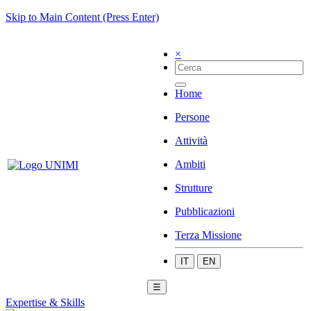
Skip to Main Content (Press Enter)
×
Home
Persone
Attività
Ambiti
Strutture
Pubblicazioni
Terza Missione
IT
EN
☰
Expertise & Skills