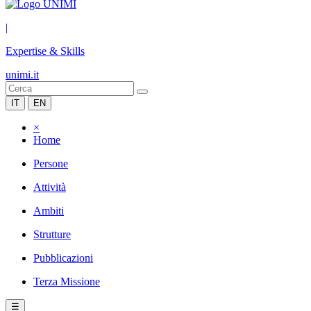
|
Expertise & Skills
unimi.it
IT
EN
×
Home
Persone
Attività
Ambiti
Strutture
Pubblicazioni
Terza Missione
☰