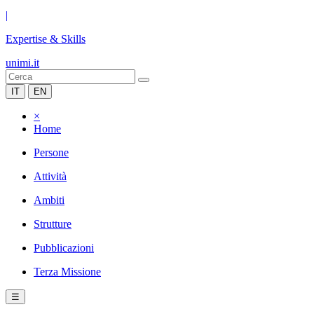
|
Expertise & Skills
unimi.it
IT
EN
×
Home
Persone
Attività
Ambiti
Strutture
Pubblicazioni
Terza Missione
☰