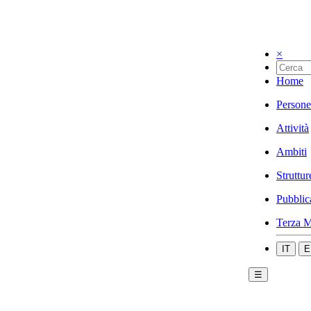
×
Home
Persone
Attività
Ambiti
Struttur
Pubblic
Terza M
IT
E
☰