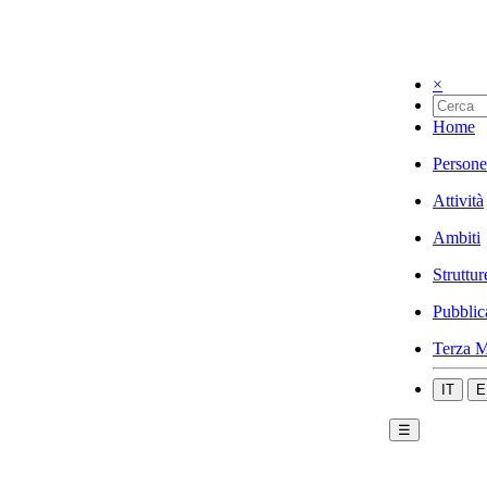
×
Home
Persone
Attività
Ambiti
Struttur
Pubblic
Terza M
IT
E
☰