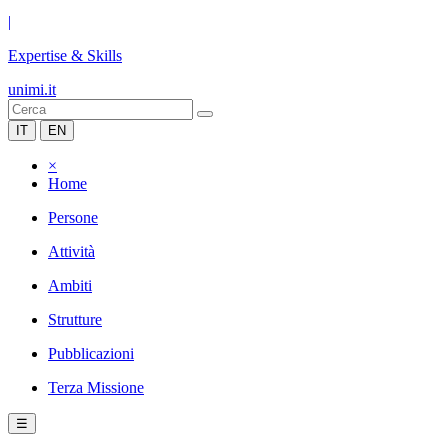
|
Expertise & Skills
unimi.it
IT
EN
×
Home
Persone
Attività
Ambiti
Strutture
Pubblicazioni
Terza Missione
☰