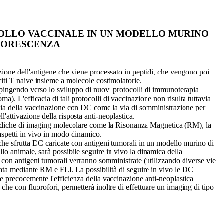
COLLO VACCINALE IN UN MODELLO MURINO
UORESCENZA
azione dell'antigene che viene processato in peptidi, che vengono poi
iti T naive insieme a molecole costimolatorie.
spingendo verso lo sviluppo di nuovi protocolli di immunoterapia
toma). L'efficacia di tali protocolli di vaccinazione non risulta tuttavia
ficacia della vaccinazione con DC come la via di somministrazione per
l'attivazione della risposta anti-neoplastica.
metodiche di imaging molecolare come la Risonanza Magnetica (RM), la
 aspetti in vivo in modo dinamico.
o che sfrutta DC caricate con antigeni tumorali in un modello murino di
animale, sarà possibile seguire in vivo la dinamica della
con antigeni tumorali verranno somministrate (utilizzando diverse vie
ata mediante RM e FLI. La possibilità di seguire in vivo le DC
re precocemente l'efficienza della vaccinazione anti-neoplastica
e con fluorofori, permetterà inoltre di effettuare un imaging di tipo