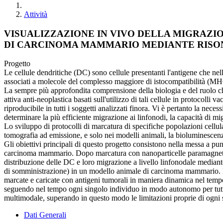
Attività
VISUALIZZAZIONE IN VIVO DELLA MIGRAZI
DI CARCINOMA MAMMARIO MEDIANTE RISO
Progetto
Le cellule dendritiche (DC) sono cellule presentanti l'antigene che ne
associati a molecole del complesso maggiore di istocompatibilità (MHC)
La sempre più approfondita comprensione della biologia e del ruolo c
attiva anti-neoplastica basati sull'utilizzo di tali cellule in protocolli 
riproducibile in tutti i soggetti analizzati finora. Vi è pertanto la ne
determinare la più efficiente migrazione ai linfonodi, la capacità di mig
Lo sviluppo di protocolli di marcatura di specifiche popolazioni cell
tomografia ad emissione, e solo nei modelli animali, la bioluminescenza
Gli obiettivi principali di questo progetto consistono nella messa a pu
carcinoma mammario. Dopo marcatura con nanoparticelle paramagnetich
distribuzione delle DC e loro migrazione a livello linfonodale median
di somministrazione) in un modello animale di carcinoma mammario. La 
marcate e caricate con antigeni tumorali in maniera dinamica nel tempo 
seguendo nel tempo ogni singolo individuo in modo autonomo per tutta 
multimodale, superando in questo modo le limitazioni proprie di ogni
Dati Generali