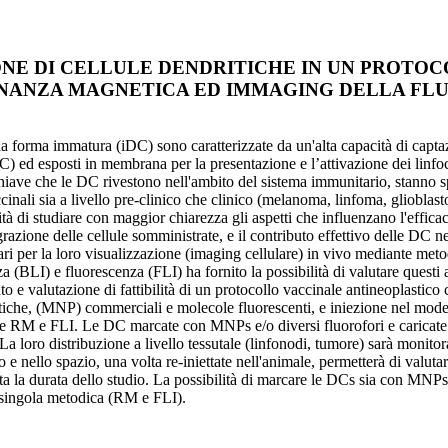
ONE DI CELLULE DENDRITICHE IN UN PROTO
NANZA MAGNETICA ED IMMAGING DELLA FL
lla forma immatura (iDC) sono caratterizzate da un'alta capacità di capt
 ed esposti in membrana per la presentazione e l’attivazione dei linfoc
hiave che le DC rivestono nell'ambito del sistema immunitario, stanno 
vaccinali sia a livello pre-clinico che clinico (melanoma, linfoma, glioblas
cessità di studiare con maggior chiarezza gli aspetti che influenzano l'ef
razione delle cellule somministrate, e il contributo effettivo delle DC nel
ulari per la loro visualizzazione (imaging cellulare) in vivo mediante 
 (BLI) e fluorescenza (FLI) ha fornito la possibilità di valutare questi
nto e valutazione di fattibilità di un protocollo vaccinale antineoplastic
e, (MNP) commerciali e molecole fluorescenti, e iniezione nel modello 
te RM e FLI. Le DC marcate con MNPs e/o diversi fluorofori e caricate 
loro distribuzione a livello tessutale (linfonodi, tumore) sarà monitor
e nello spazio, una volta re-iniettate nell'animale, permetterà di valuta
la durata dello studio. La possibilità di marcare le DCs sia con MNPs ch
 singola metodica (RM e FLI).