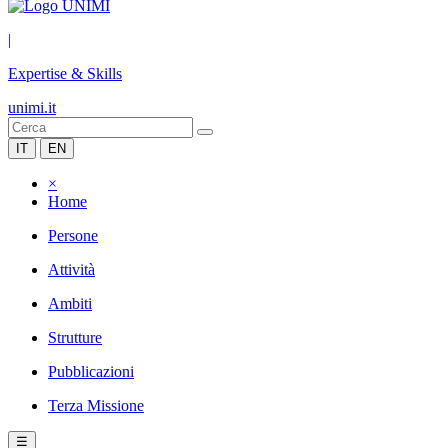
|
Expertise & Skills
unimi.it
IT
EN
×
Home
Persone
Attività
Ambiti
Strutture
Pubblicazioni
Terza Missione
☰