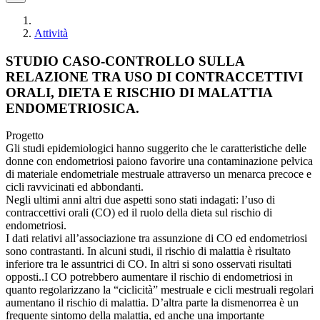
Attività
STUDIO CASO-CONTROLLO SULLA
RELAZIONE TRA USO DI CONTRACCETTIVI
ORALI, DIETA E RISCHIO DI MALATTIA
ENDOMETRIOSICA.
Progetto
Gli studi epidemiologici hanno suggerito che le caratteristiche delle
donne con endometriosi paiono favorire una contaminazione pelvica
di materiale endometriale mestruale attraverso un menarca precoce e
cicli ravvicinati ed abbondanti.
Negli ultimi anni altri due aspetti sono stati indagati: l’uso di
contraccettivi orali (CO) ed il ruolo della dieta sul rischio di
endometriosi.
I dati relativi all’associazione tra assunzione di CO ed endometriosi
sono contrastanti. In alcuni studi, il rischio di malattia è risultato
inferiore tra le assuntrici di CO. In altri si sono osservati risultati
opposti..I CO potrebbero aumentare il rischio di endometriosi in
quanto regolarizzano la “ciclicità” mestruale e cicli mestruali regolari
aumentano il rischio di malattia. D’altra parte la dismenorrea è un
frequente sintomo della malattia, ed anche una importante