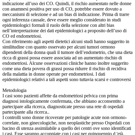
indicazione all’uso dei CO. Quindi, il rischio aumentato nelle donne
con anamnesi positiva per uso di CO, potrebbe essere dovuto a
meccanismi di selezione e ad un bias di indicazione. Prima di trarre
ogni inferenza causale, deve essere meglio considerato in studi
epidemiologici formali il ruolo della selezione con altri bias
nell’interpretazione dei dati epidemiologici a proposito dell’uso di
CO ed endometriosi.
Con riferimento agli aspetti dietetici alcuni studi hanno suggerito in
similitudine con quanto osservato per alcuni tumori ormono
dipendenti della donna quali il tumore dell’endometrio, che una dieta
ricca di grassi possa essere associata ad un aumentato rischio di
endometriosi. Alcune osservazioni cliniche hanno inoltre suggerito
come una dieta povera di grassi possa ridurre il rischio di recidiva
della malattia in donne operate per endometriosi. I dati
epidemiologici relativi a tali aspetti sono tuttavia scarsi e controversi
Metodologia
I casi sono pazienti affette da endometriosi pelvica con prima
diagnosi istologicamente confermata, che abbiano acconsentito a
partecipare alla ricerca, diagnosticate presso una rete di ospedali
partecipante alla ricerca..
I controlli sono donne ricoverate per patologie acute non ormono-
correlate, non ginecologiche, non neoplastiche presso Ospedali con
bacino di utenza assimilabile a quello dei centri ove sono identificati
i casi. Esse saranno accoppiate con i casi per quinquennio d 'età.