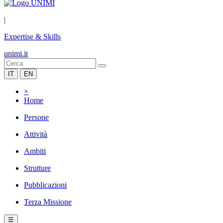
|
Expertise & Skills
unimi.it
IT
EN
×
Home
Persone
Attività
Ambiti
Strutture
Pubblicazioni
Terza Missione
☰