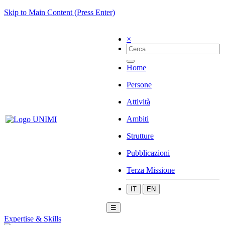
Skip to Main Content (Press Enter)
×
Home
Persone
Attività
Ambiti
Strutture
Pubblicazioni
Terza Missione
IT
EN
☰
Expertise & Skills