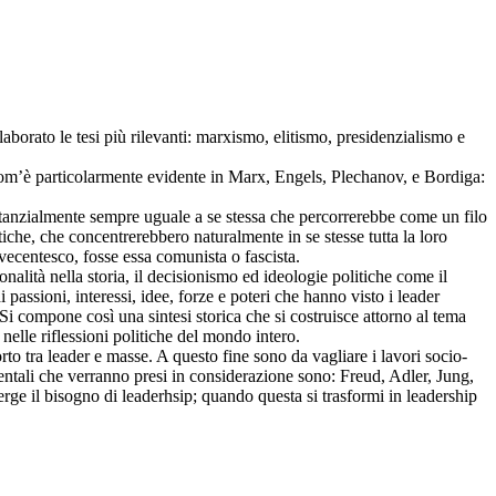
laborato le tesi più rilevanti: marxismo, elitismo, presidenzialismo e
o, com’è particolarmente evidente in Marx, Engels, Plechanov, e Bordiga:
sostanzialmente sempre uguale a se stessa che percorrerebbe come un filo
itiche, che concentrerebbero naturalmente in se stesse tutta la loro
ovecentesco, fosse essa comunista o fascista.
alità nella storia, il decisionismo ed ideologie politiche come il
passioni, interessi, idee, forze e poteri che hanno visto i leader
 Si compone così una sintesi storica che si costruisce attorno al tema
nelle riflessioni politiche del mondo intero.
orto tra leader e masse. A questo fine sono da vagliare i lavori socio-
entali che verranno presi in considerazione sono: Freud, Adler, Jung,
erge il bisogno di leaderhsip; quando questa si trasformi in leadership