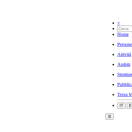
×
Home
Persone
Attività
Ambiti
Struttur
Pubblic
Terza M
IT
E
☰