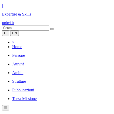
|
Expertise & Skills
unimi.it
IT
EN
×
Home
Persone
Attività
Ambiti
Strutture
Pubblicazioni
Terza Missione
☰