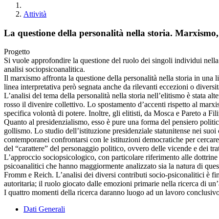
Attività
La questione della personalità nella storia. Marxismo,
Progetto
Si vuole approfondire la questione del ruolo dei singoli individui nella
analisi sociopsicoanalitica.
Il marxismo affronta la questione della personalità nella storia in una
linea interpretativa però segnata anche da rilevanti eccezioni o diversi
L’analisi del tema della personalità nella storia nell’elitismo è stata
rosso il divenire collettivo. Lo spostamento d’accenti rispetto al marxis
specifica volontà di potere. Inoltre, gli elitisti, da Mosca e Pareto a 
Quanto al presidenzialismo, esso è pure una forma del pensiero politico
gollismo. Lo studio dell’istituzione presidenziale statunitense nei suoi
contemporanei confrontarsi con le istituzioni democratiche per cercare d
del “carattere” del personaggio politico, ovvero delle vicende e dei tra
L’approccio sociopsicologico, con particolare riferimento alle dottrine s
psicoanalitici che hanno maggiormente analizzato sia la natura di ques
Fromm e Reich. L’analisi dei diversi contributi socio-psiconalitici è fi
autoritaria; il ruolo giocato dalle emozioni primarie nella ricerca di un’
I quattro momenti della ricerca daranno luogo ad un lavoro conclusivo
Dati Generali