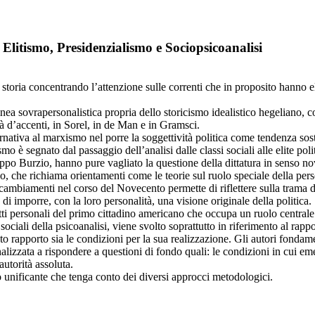
 Elitismo, Presidenzialismo e Sociopsicoanalisi
 storia concentrando l’attenzione sulle correnti che in proposito hanno e
 linea sovrapersonalistica propria dello storicismo idealistico hegelian
tà d’accenti, in Sorel, in de Man e in Gramsci.
 alternativa al marxismo nel porre la soggettività politica come tendenza 
mo è segnato dal passaggio dell’analisi dalle classi sociali alle elite pol
Filippo Burzio, hanno pure vagliato la questione della dittatura in senso n
, che richiama orientamenti come le teorie sul ruolo speciale della person
 cambiamenti nel corso del Novecento permette di riflettere sulla trama di 
i imporre, con la loro personalità, una visione originale della politica.
tti personali del primo cittadino americano che occupa un ruolo centrale 
ociali della psicoanalisi, viene svolto soprattutto in riferimento al rapp
to rapporto sia le condizioni per la sua realizzazione. Gli autori fondam
nalizzata a rispondere a questioni di fondo quali: le condizioni in cui em
autorità assoluta.
 unificante che tenga conto dei diversi approcci metodologici.