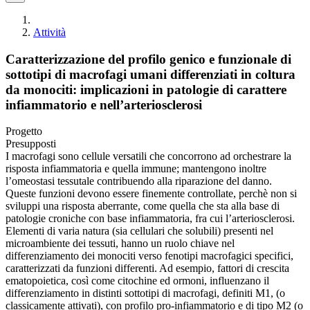
Attività
Caratterizzazione del profilo genico e funzionale di
sottotipi di macrofagi umani differenziati in coltura
da monociti: implicazioni in patologie di carattere
infiammatorio e nell’arteriosclerosi
Progetto
Presupposti
I macrofagi sono cellule versatili che concorrono ad orchestrare la
risposta infiammatoria e quella immune; mantengono inoltre
l’omeostasi tessutale contribuendo alla riparazione del danno.
Queste funzioni devono essere finemente controllate, perchè non si
sviluppi una risposta aberrante, come quella che sta alla base di
patologie croniche con base infiammatoria, fra cui l’arteriosclerosi.
Elementi di varia natura (sia cellulari che solubili) presenti nel
microambiente dei tessuti, hanno un ruolo chiave nel
differenziamento dei monociti verso fenotipi macrofagici specifici,
caratterizzati da funzioni differenti. Ad esempio, fattori di crescita
ematopoietica, così come citochine ed ormoni, influenzano il
differenziamento in distinti sottotipi di macrofagi, definiti M1, (o
classicamente attivati), con profilo pro-infiammatorio e di tipo M2 (o