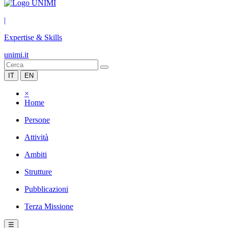
|
Expertise & Skills
unimi.it
IT
EN
×
Home
Persone
Attività
Ambiti
Strutture
Pubblicazioni
Terza Missione
☰