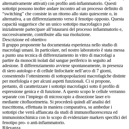
alternativamente attivati) con profilo anti-infiammatorio. Questi
sottotipi possono inoltre andare incontro ad un processo definito di
“switching” che consiste in un ritorno allo stato quiescente o, in
alternativa, a un differenziamento verso il fenotipo opposto. Questa
capacità suggerisce che un unico sottotipo macrofagico può
inizialmente partecipare all’istaurarsi del processo infiammatorio e,
successivamente, contribuire alla sua risoluzione.
Descrizione ed obiettivo
Il gruppo proponente ha documentata esperienza nello studio di
macrofagi umani. In particolare, nel nostro laboratorio è stata messa
a punto una tecnica di differenziamento in vitro di macrofagi a
partire da monociti isolati dal sangue periferico in seguito ad
adesione. Il differenziamento avviene spontaneamente, in presenza
di siero autologo e di cellule linfocitarie nell’arco di 7 giorni,
consentendo l’ottenimento di sottopopolazioni macrofagiche distinte
per morfologia e per alcuni aspetti funzionali. Ci si propone,
pertanto, di caratterizzare i sottotipi macrofagici sotto il profilo di
espressione genica e di funzione. A questo scopo le cellule verranno
separate con l’impiego di microscopio a dissezione laser e/o
mediante citofluorimetria. Si procederà quindi all’analisi del
trascrittoma, effettuata in maniera comparativa, su ambedue i
sottotipi che verrà affiancata da studi di immunofluorescenza ed
immunoistochimica con lo scopo di evidenziare markers specifici del
fenotipo pro- o anti-infiammatorio.
Rilevanza