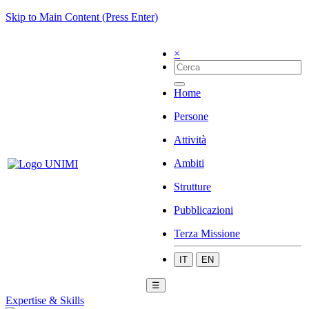
Skip to Main Content (Press Enter)
×
Home
Persone
Attività
Ambiti
Strutture
Pubblicazioni
Terza Missione
IT
EN
☰
Expertise & Skills