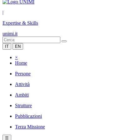
|
Expertise & Skills
unimi.it
IT
EN
×
Home
Persone
Attività
Ambiti
Strutture
Pubblicazioni
Terza Missione
☰