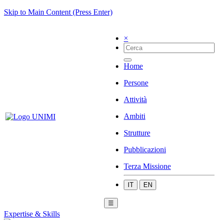
Skip to Main Content (Press Enter)
×
Home
Persone
Attività
Ambiti
Strutture
Pubblicazioni
Terza Missione
IT
EN
☰
Expertise & Skills