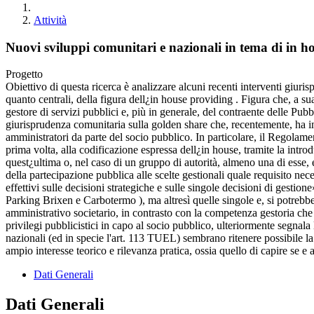
Attività
Nuovi sviluppi comunitari e nazionali in tema di in ho
Progetto
Obiettivo di questa ricerca è analizzare alcuni recenti interventi giuris
quanto centrali, della figura dell¿in house providing . Figura che, a su
gestore di servizi pubblici e, più in generale, del contraente delle Pub
giurisprudenza comunitaria sulla golden share che, recentemente, ha in
amministratori da parte del socio pubblico. In particolare, il Regolame
prima volta, alla codificazione espressa dell¿in house, tramite la intr
quest¿ultima o, nel caso di un gruppo di autorità, almeno una di esse, ese
della partecipazione pubblica alle scelte gestionali quale requisito neces
effettivi sulle decisioni strategiche e sulle singole decisioni di gest
Parking Brixen e Carbotermo ), ma altresì quelle singole e, si potrebb
amministrativo societario, in contrasto con la competenza gestoria che 
privilegi pubblicistici in capo al socio pubblico, ulteriormente segnal
nazionali (ed in specie l'art. 113 TUEL) sembrano ritenere possibile la 
ampio interesse teorico e rilevanza pratica, ossia quello di capire se e
Dati Generali
Dati Generali