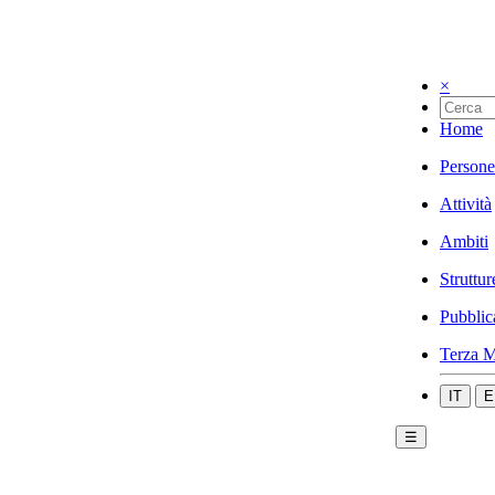
×
Home
Persone
Attività
Ambiti
Struttur
Pubblic
Terza M
IT
E
☰