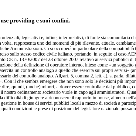
use providing e suoi confini.
prudenziali, legislativi e, infine, interpretativi, di fonte sia comunitar
a volta, rappresenta uno dei momenti di più rilevante, attuale, cambiament
bliche Amministrazioni. Ci si occuperà in particolare della compatibilità t
ciso sullo stesso codice civile italiano, portando, in seguito al caso AE
nto CE n. 1370/2007 del 23 ottobre 2007 relativo ai servizi pubblici di t
oduzione della definzione di operatore interno, inteso come «un soggetto 
rcita un controllo analogo a quello che esercita sui propri servizi» (art. 
sario del controllo analogo. All¿art. 5, comma 2, lett. a), si parla, difat
ione». Con il che sembra emergere che non sono solo le decisioni più impo
e dire, quindi, (anche) minori, a dover essere controllate dal pubblico
il nostro ordinamento societario vuole in capo agli amministratori. Quan
a la difficoltà di giungere a riconoscere il rapporto in house, almeno ne
gestione in house di servizi pubblici locali a mezzo di società a parteci
 a quali condizioni le prese di posizione del legislatore nazionale possan