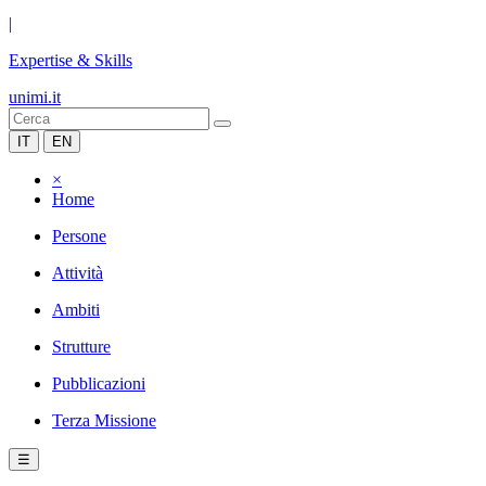
|
Expertise & Skills
unimi.it
IT
EN
×
Home
Persone
Attività
Ambiti
Strutture
Pubblicazioni
Terza Missione
☰