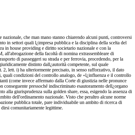
ia che nazionale, che man mano stanno chiarendo alcuni punti, controversi
o in settori quali l¿impresa pubblica e la disciplina della scelta del
ra in house providing e diritto societario nazionale e con la
M, all'abrogazione della facoltà di nomina extrassembleare di
rasporto di passeggeri su strada e per ferrovia, procedendo, per la
giuridicamente distinto dall¿autorità competente, sul quale
2, lett. i) ha ulteriormente precisato, in senso rafforzativo, il dato
ti, quali condizioni del controllo analogo, de «l¿influenza e il controllo
rtanti (come invece affermato dalla Corte di giustizia nelle pronunce
, con conseguente pressoché indiscriminato esautoramento dell¿organo
to alla giurisprudenza sulla golden share, essa, esigendo la assenza di
ll'ambito dell'ordinamento nazionale. Visto che peraltro alcune norme
pazione pubblica totale, pare individuabile un ambito di ricerca di
o dirsi comunitariamente legittime.