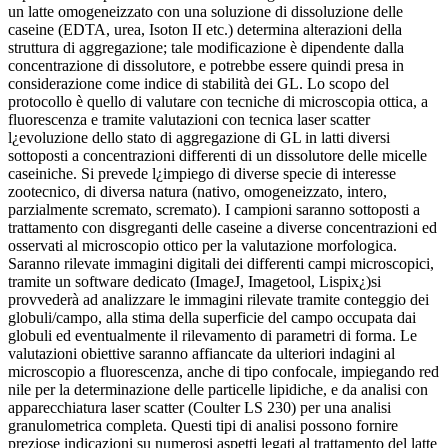
un latte omogeneizzato con una soluzione di dissoluzione delle
caseine (EDTA, urea, Isoton II etc.) determina alterazioni della
struttura di aggregazione; tale modificazione è dipendente dalla
concentrazione di dissolutore, e potrebbe essere quindi presa in
considerazione come indice di stabilità dei GL. Lo scopo del
protocollo è quello di valutare con tecniche di microscopia ottica, a
fluorescenza e tramite valutazioni con tecnica laser scatter
l¿evoluzione dello stato di aggregazione di GL in latti diversi
sottoposti a concentrazioni differenti di un dissolutore delle micelle
caseiniche. Si prevede l¿impiego di diverse specie di interesse
zootecnico, di diversa natura (nativo, omogeneizzato, intero,
parzialmente scremato, scremato). I campioni saranno sottoposti a
trattamento con disgreganti delle caseine a diverse concentrazioni ed
osservati al microscopio ottico per la valutazione morfologica.
Saranno rilevate immagini digitali dei differenti campi microscopici,
tramite un software dedicato (ImageJ, Imagetool, Lispix¿)si
provvederà ad analizzare le immagini rilevate tramite conteggio dei
globuli/campo, alla stima della superficie del campo occupata dai
globuli ed eventualmente il rilevamento di parametri di forma. Le
valutazioni obiettive saranno affiancate da ulteriori indagini al
microscopio a fluorescenza, anche di tipo confocale, impiegando red
nile per la determinazione delle particelle lipidiche, e da analisi con
apparecchiatura laser scatter (Coulter LS 230) per una analisi
granulometrica completa. Questi tipi di analisi possono fornire
preziose indicazioni su numerosi aspetti legati al trattamento del latte