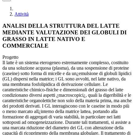
Attività
ANALISI DELLA STRUTTURA DEL LATTE
MEDIANTE VALUTAZIONE DEI GLOBULI DI
GRASSO IN LATTE NATIVO E
COMMERCIALE
Progetto
Il latte è un sistema eterogeneo estremamente complesso, costituito
da una soluzione acquosa (plasma), da una sospensione di proteine
(caseine) sotto forma di micelle e da un¿emulsione di globuli lipidici
(GL) dispersi nella matrice; i GL sono avvolti, nel latte nativo, da
una membrana fosfolipidica di derivazione cellulare. Le
caratteristiche chimico-fisiche e dimensionali del grasso del latte
condizionano diversi aspetti ¿macroscopici¿, quali la digeribilità e le
caratteristiche organolettiche non solo della materia prima, ma anche
dei prodotti derivati. I GL interagiscono con le caseine in modo più
o meno marcato all¿interno della matrice lattea, portando alla
formazione di aggregati di varia stabilità, in particolare nei latti
sottoposti ad omogeneizzazione. Durante tali trattamenti, si assiste a
una marcata riduzione del diametro dei GL con alterazione della
capacità di ricoprimento della membrana globulare. Il trattamento di