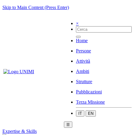
Skip to Main Content (Press Enter)
×
Home
Persone
Attività
Ambiti
Strutture
Pubblicazioni
Terza Missione
IT
EN
☰
Expertise & Skills