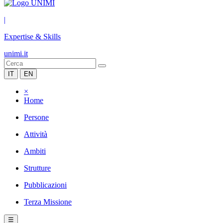
|
Expertise & Skills
unimi.it
IT
EN
×
Home
Persone
Attività
Ambiti
Strutture
Pubblicazioni
Terza Missione
☰