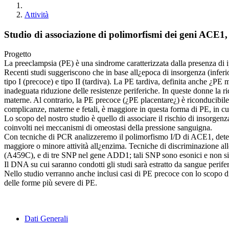
Attività
Studio di associazione di polimorfismi dei geni ACE1
Progetto
La preeclampsia (PE) è una sindrome caratterizzata dalla presenza di i
Recenti studi suggeriscono che in base all¿epoca di insorgenza (inferior
tipo I (precoce) e tipo II (tardiva). La PE tardiva, definita anche ¿P
inadeguata riduzione delle resistenze periferiche. In queste donne la 
materne. Al contrario, la PE precoce (¿PE placentare¿) è riconducibile a 
complicanze, materne e fetali, è maggiore in questa forma di PE, in cu
Lo scopo del nostro studio è quello di associare il rischio di insor
coinvolti nei meccanismi di omeostasi della pressione sanguigna.
Con tecniche di PCR analizzeremo il polimorfismo I/D di ACE1, determ
maggiore o minore attività all¿enzima. Tecniche di discriminazione al
(A459C), e di tre SNP nel gene ADD1; tali SNP sono esonici e non sino
Il DNA su cui saranno condotti gli studi sarà estratto da sangue perife
Nello studio verranno anche inclusi casi di PE precoce con lo scopo di
delle forme più severe di PE.
Dati Generali