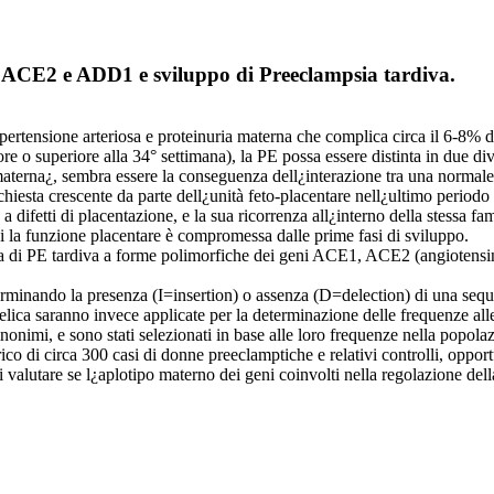
, ACE2 e ADD1 e sviluppo di Preeclampsia tardiva.
pertensione arteriosa e proteinuria materna che complica circa il 6-8% d
e o superiore alla 34° settimana), la PE possa essere distinta in due dive
E materna¿, sembra essere la conseguenza dell¿interazione tra una normal
richiesta crescente da parte dell¿unità feto-placentare nell¿ultimo perio
difetti di placentazione, e la sua ricorrenza all¿interno della stessa fam
i la funzione placentare è compromessa dalle prime fasi di sviluppo.
genza di PE tardiva a forme polimorfiche dei geni ACE1, ACE2 (angioten
inando la presenza (I=insertion) o assenza (D=delection) di una sequen
lelica saranno invece applicate per la determinazione delle frequenze 
nimi, e sono stati selezionati in base alle loro frequenze nella popola
rico di circa 300 casi di donne preeclamptiche e relativi controlli, oppo
 valutare se l¿aplotipo materno dei geni coinvolti nella regolazione dell