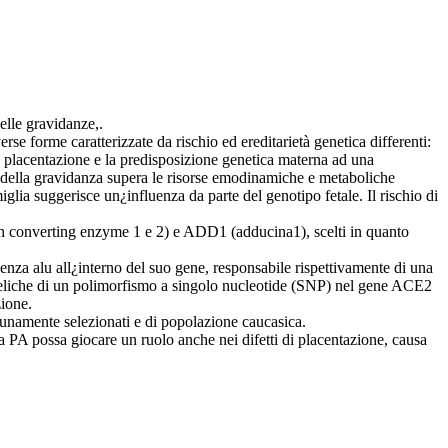
elle gravidanze,.
rse forme caratterizzate da rischio ed ereditarietà genetica differenti:
e placentazione e la predisposizione genetica materna ad una
do della gravidanza supera le risorse emodinamiche e metaboliche
iglia suggerisce un¿influenza da parte del genotipo fetale. Il rischio di
sin converting enzyme 1 e 2) e ADD1 (adducina1), scelti in quanto
za alu all¿interno del suo gene, responsabile rispettivamente di una
alleliche di un polimorfismo a singolo nucleotide (SNP) nel gene ACE2
zione.
rtunamente selezionati e di popolazione caucasica.
a PA possa giocare un ruolo anche nei difetti di placentazione, causa