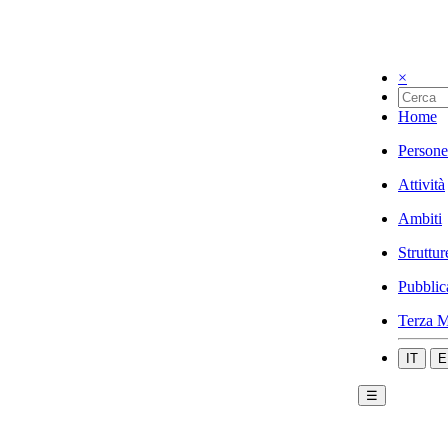
×
Home
Persone
Attività
Ambiti
Struttur
Pubblic
Terza M
IT
E
☰