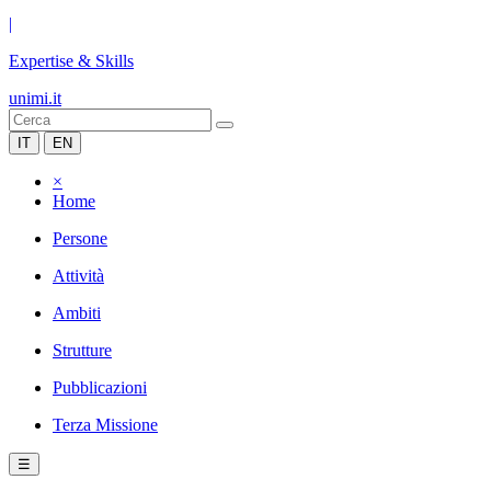
|
Expertise & Skills
unimi.it
IT
EN
×
Home
Persone
Attività
Ambiti
Strutture
Pubblicazioni
Terza Missione
☰