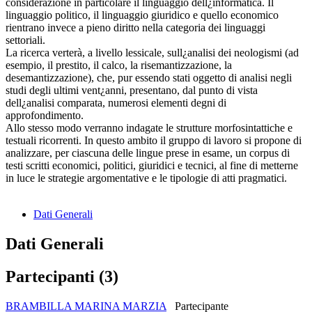
considerazione in particolare il linguaggio dell¿informatica. Il
linguaggio politico, il linguaggio giuridico e quello economico
rientrano invece a pieno diritto nella categoria dei linguaggi
settoriali.
La ricerca verterà, a livello lessicale, sull¿analisi dei neologismi (ad
esempio, il prestito, il calco, la risemantizzazione, la
desemantizzazione), che, pur essendo stati oggetto di analisi negli
studi degli ultimi vent¿anni, presentano, dal punto di vista
dell¿analisi comparata, numerosi elementi degni di
approfondimento.
Allo stesso modo verranno indagate le strutture morfosintattiche e
testuali ricorrenti. In questo ambito il gruppo di lavoro si propone di
analizzare, per ciascuna delle lingue prese in esame, un corpus di
testi scritti economici, politici, giuridici e tecnici, al fine di metterne
in luce le strategie argomentative e le tipologie di atti pragmatici.
Dati Generali
Dati Generali
Partecipanti (3)
BRAMBILLA MARINA MARZIA
Partecipante