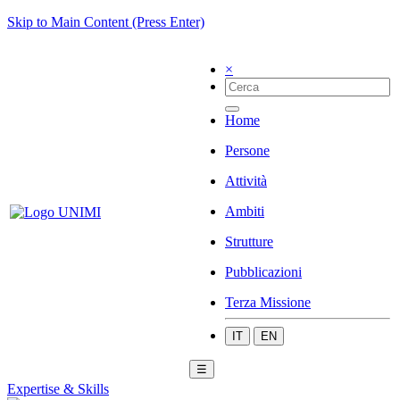
Skip to Main Content (Press Enter)
×
Home
Persone
Attività
Ambiti
Strutture
Pubblicazioni
Terza Missione
IT
EN
☰
Expertise & Skills