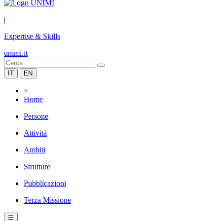
|
Expertise & Skills
unimi.it
IT
EN
×
Home
Persone
Attività
Ambiti
Strutture
Pubblicazioni
Terza Missione
☰