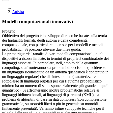
Attività
Modelli computazionali innovativi
Progetto
Obbiettivo del progetto è lo sviluppo di ricerche basate sulla teoria
dei linguaggi formali, degli automi e della complessità
computazionale, con particolare interesse per i modelli e metodi
probabilistici. Si possono rilevare due linee guida.
La prima riguarda l¿analisi di vari modelli computazionali, quali
dispositivi a risorse limitate, in termini di proprietà combinatorie dei
linguaggi associati. In particolare, nell¿ambito della quantum
computing, si affronteranno sia problemi di decisione (decidere se
un linguaggio riconosciuto da un automa quantistico è contenuto in
un linguaggio regolare) che di sintesi ottima ( caratterizzare la
sottoclasse di linguaggi regolari per cui l¿automa probabilistico
minimo ha un numero di stati esponenzialmente più grande di quello
quantistico). Si affronteranno inoltre problematiche relative ai
linguaggi bidimensionali, ai linguaggi di parentesi (XML) e a
problemi di algoritmi di base su dati compressi (con compressione
grammaticale, su monoidi liberi o più in generale su monoidi
finitamente presentati). Verranno infine sviluppate tecniche per il
calcolo dello speed-up di monoidi parzialmente commutativi.