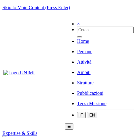
Skip to Main Content (Press Enter)
×
Home
Persone
Attività
Ambiti
Strutture
Pubblicazioni
Terza Missione
IT
EN
☰
Expertise & Skills