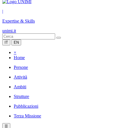
|
Expertise & Skills
unimi.it
IT
EN
×
Home
Persone
Attività
Ambiti
Strutture
Pubblicazioni
Terza Missione
☰