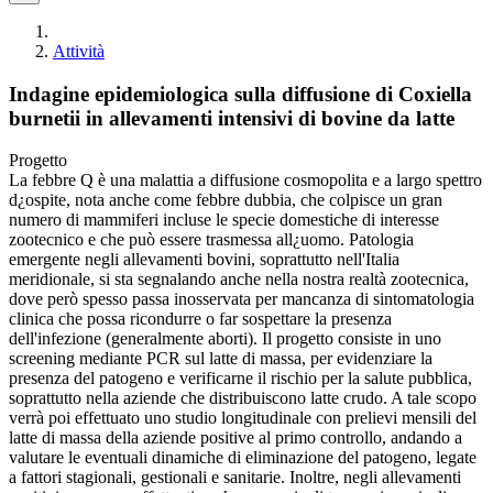
Attività
Indagine epidemiologica sulla diffusione di Coxiella
burnetii in allevamenti intensivi di bovine da latte
Progetto
La febbre Q è una malattia a diffusione cosmopolita e a largo spettro
d¿ospite, nota anche come febbre dubbia, che colpisce un gran
numero di mammiferi incluse le specie domestiche di interesse
zootecnico e che può essere trasmessa all¿uomo. Patologia
emergente negli allevamenti bovini, soprattutto nell'Italia
meridionale, si sta segnalando anche nella nostra realtà zootecnica,
dove però spesso passa inosservata per mancanza di sintomatologia
clinica che possa ricondurre o far sospettare la presenza
dell'infezione (generalmente aborti). Il progetto consiste in uno
screening mediante PCR sul latte di massa, per evidenziare la
presenza del patogeno e verificarne il rischio per la salute pubblica,
soprattutto nella aziende che distribuiscono latte crudo. A tale scopo
verrà poi effettuato uno studio longitudinale con prelievi mensili del
latte di massa della aziende positive al primo controllo, andando a
valutare le eventuali dinamiche di eliminazione del patogeno, legate
a fattori stagionali, gestionali e sanitarie. Inoltre, negli allevamenti