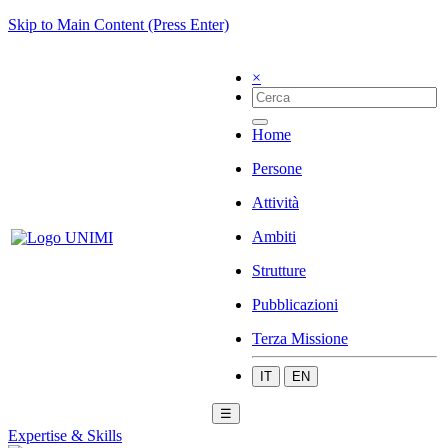
Skip to Main Content (Press Enter)
×
Home
Persone
Attività
Ambiti
Strutture
Pubblicazioni
Terza Missione
IT
EN
☰
Expertise & Skills