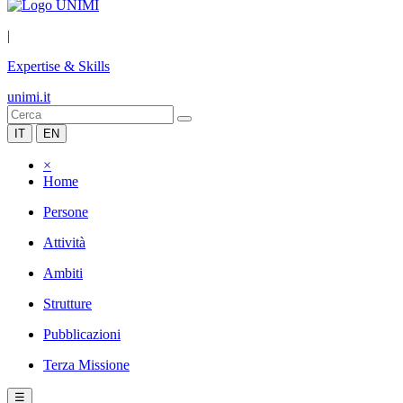
|
Expertise & Skills
unimi.it
IT
EN
×
Home
Persone
Attività
Ambiti
Strutture
Pubblicazioni
Terza Missione
☰