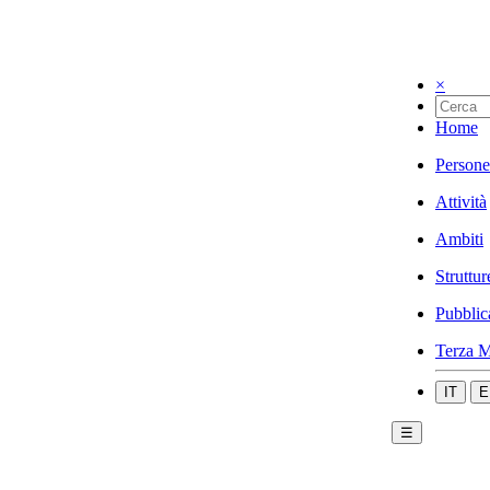
×
Home
Persone
Attività
Ambiti
Struttur
Pubblic
Terza M
IT
E
☰