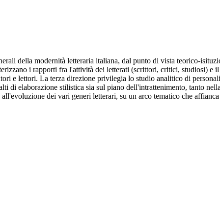
erali della modernità letteraria italiana, dal punto di vista teorico-isituz
zano i rapporti fra l'attività dei letterati (scrittori, critici, studiosi) e
utori e lettori. La terza direzione privilegia lo studio analitico di person
iù alti di elaborazione stilistica sia sul piano dell'intrattenimento, tanto n
l'evoluzione dei vari generi letterari, su un arco tematico che affianca al