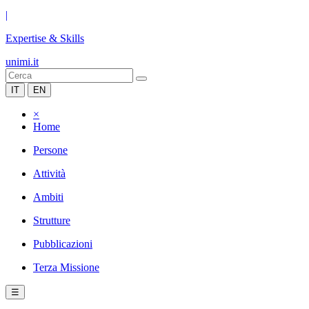
|
Expertise & Skills
unimi.it
IT
EN
×
Home
Persone
Attività
Ambiti
Strutture
Pubblicazioni
Terza Missione
☰