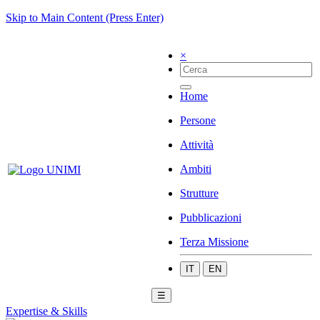
Skip to Main Content (Press Enter)
×
Home
Persone
Attività
Ambiti
Strutture
Pubblicazioni
Terza Missione
IT
EN
☰
Expertise & Skills