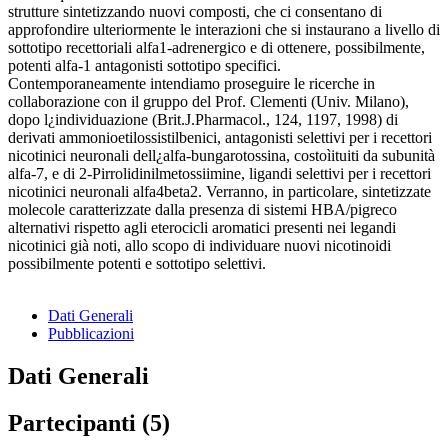
strutture sintetizzando nuovi composti, che ci consentano di
approfondire ulteriormente le interazioni che si instaurano a livello di
sottotipo recettoriali alfa1-adrenergico e di ottenere, possibilmente,
potenti alfa-1 antagonisti sottotipo specifici.
Contemporaneamente intendiamo proseguire le ricerche in
collaborazione con il gruppo del Prof. Clementi (Univ. Milano),
dopo l¿individuazione (Brit.J.Pharmacol., 124, 1197, 1998) di
derivati ammonioetilossistilbenici, antagonisti selettivi per i recettori
nicotinici neuronali dell¿alfa-bungarotossina, costoìituiti da subunità
alfa-7, e di 2-Pirrolidinilmetossiimine, ligandi selettivi per i recettori
nicotinici neuronali alfa4beta2. Verranno, in particolare, sintetizzate
molecole caratterizzate dalla presenza di sistemi HBA/pigreco
alternativi rispetto agli eterocicli aromatici presenti nei legandi
nicotinici già noti, allo scopo di individuare nuovi nicotinoidi
possibilmente potenti e sottotipo selettivi.
Dati Generali
Pubblicazioni
Dati Generali
Partecipanti (5)