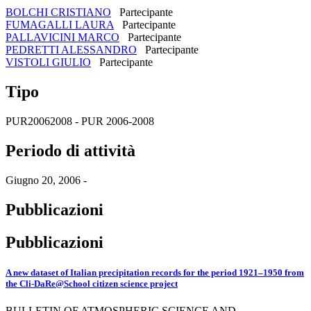
BOLCHI CRISTIANO
Partecipante
FUMAGALLI LAURA
Partecipante
PALLAVICINI MARCO
Partecipante
PEDRETTI ALESSANDRO
Partecipante
VISTOLI GIULIO
Partecipante
Tipo
PUR20062008 - PUR 2006-2008
Periodo di attività
Giugno 20, 2006 -
Pubblicazioni
Pubblicazioni
A new dataset of Italian precipitation records for the period 1921–1950 from
the Cli-DaRe@School citizen science project
BULLETIN OF ATMOSPHERIC SCIENCE AND