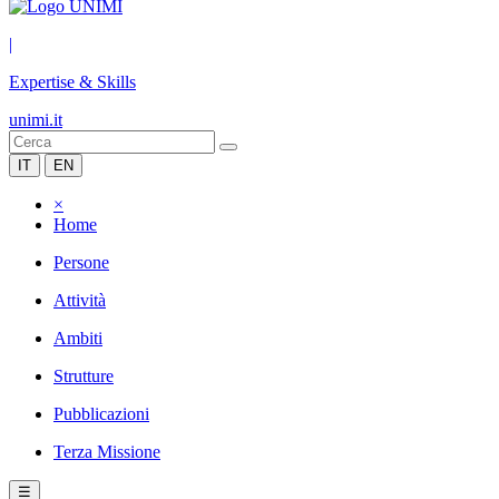
|
Expertise & Skills
unimi.it
IT
EN
×
Home
Persone
Attività
Ambiti
Strutture
Pubblicazioni
Terza Missione
☰