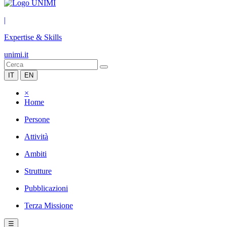
|
Expertise & Skills
unimi.it
IT
EN
×
Home
Persone
Attività
Ambiti
Strutture
Pubblicazioni
Terza Missione
☰