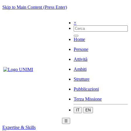
Skip to Main Content (Press Enter)
×
Home
Persone
Attività
Ambiti
Strutture
Pubblicazioni
Terza Missione
IT
EN
☰
Expertise & Skills