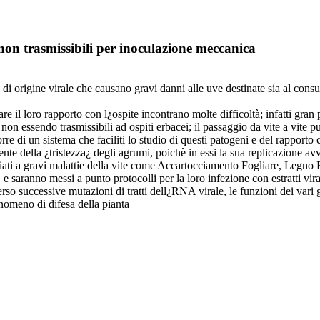
us non trasmissibili per inoculazione meccanica
 di origine virale che causano gravi danni alle uve destinate sia al cons
iare il loro rapporto con l¿ospite incontrano molte difficoltà; infatti gran
e, non essendo trasmissibili ad ospiti erbacei; il passaggio da vite a vit
rre di un sistema che faciliti lo studio di questi patogeni e del rapporto
gente della ¿tristezza¿ degli agrumi, poichè in essi la sua replicazione av
i a gravi malattie della vite come Accartocciamento Fogliare, Legno Ri
aranno messi a punto protocolli per la loro infezione con estratti virali,
raverso successive mutazioni di tratti dell¿RNA virale, le funzioni dei vari 
omeno di difesa della pianta