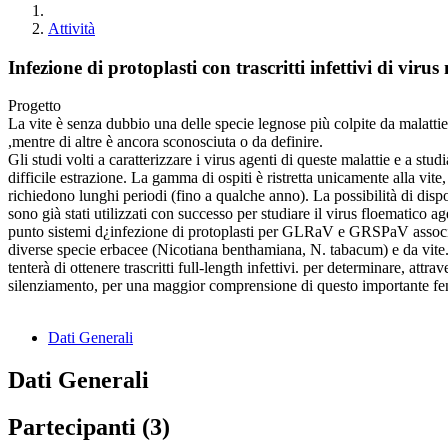
Attività
Infezione di protoplasti con trascritti infettivi di vir
Progetto
La vite è senza dubbio una delle specie legnose più colpite da malattie
,mentre di altre è ancora sconosciuta o da definire.
Gli studi volti a caratterizzare i virus agenti di queste malattie e a stud
difficile estrazione. La gamma di ospiti è ristretta unicamente alla vit
richiedono lunghi periodi (fino a qualche anno). La possibilità di dispo
sono già stati utilizzati con successo per studiare il virus floematico a
punto sistemi d¿infezione di protoplasti per GLRaV e GRSPaV associat
diverse specie erbacee (Nicotiana benthamiana, N. tabacum) e da vite. e s
tenterà di ottenere trascritti full-length infettivi. per determinare, att
silenziamento, per una maggior comprensione di questo importante fen
Dati Generali
Dati Generali
Partecipanti (3)