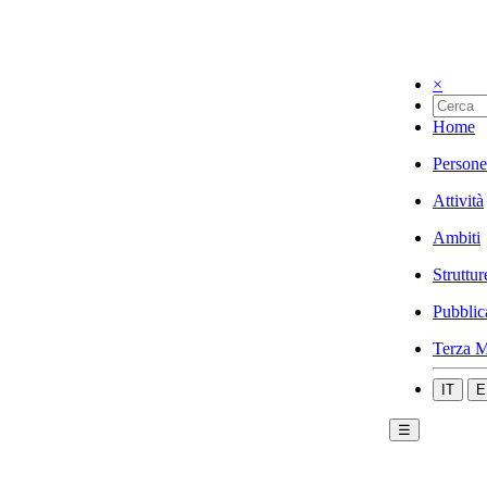
×
Home
Persone
Attività
Ambiti
Struttur
Pubblic
Terza M
IT
E
☰