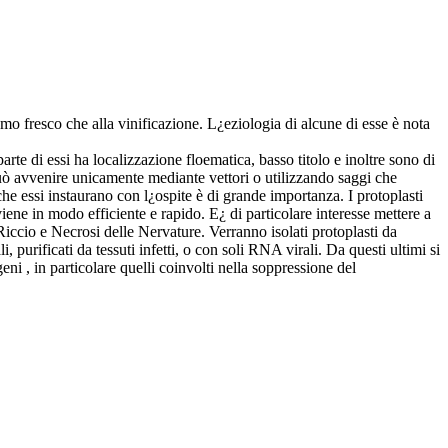
umo fresco che alla vinificazione. L¿eziologia di alcune di esse è nota
 parte di essi ha localizzazione floematica, basso titolo e inoltre sono di
e può avvenire unicamente mediante vettori o utilizzando saggi che
 che essi instaurano con l¿ospite è di grande importanza. I protoplasti
viene in modo efficiente e rapido. E¿ di particolare interesse mettere a
ccio e Necrosi delle Nervature. Verranno isolati protoplasti da
 purificati da tessuti infetti, o con soli RNA virali. Da questi ultimi si
geni , in particolare quelli coinvolti nella soppressione del