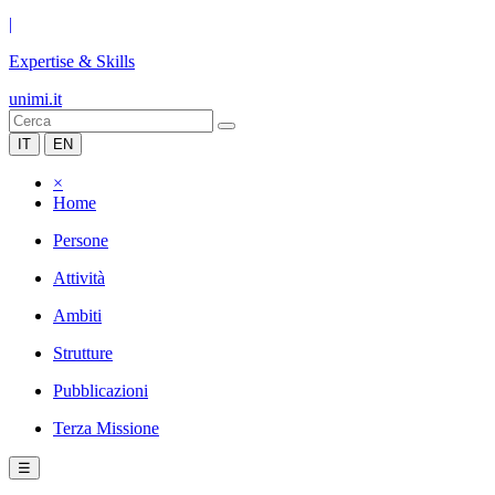
|
Expertise & Skills
unimi.it
IT
EN
×
Home
Persone
Attività
Ambiti
Strutture
Pubblicazioni
Terza Missione
☰