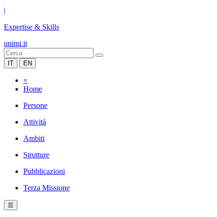
|
Expertise & Skills
unimi.it
IT
EN
×
Home
Persone
Attività
Ambiti
Strutture
Pubblicazioni
Terza Missione
☰