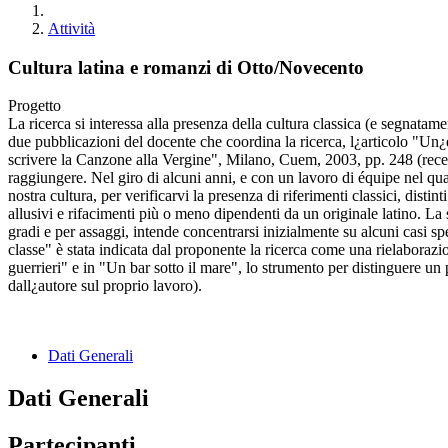
Attività
Cultura latina e romanzi di Otto/Novecento
Progetto
La ricerca si interessa alla presenza della cultura classica (e segnata
due pubblicazioni del docente che coordina la ricerca, l¿articolo "Un¿
scrivere la Canzone alla Vergine", Milano, Cuem, 2003, pp. 248 (recensit
raggiungere. Nel giro di alcuni anni, e con un lavoro di équipe nel qual
nostra cultura, per verificarvi la presenza di riferimenti classici, disti
allusivi e rifacimenti più o meno dipendenti da un originale latino. La
gradi e per assaggi, intende concentrarsi inizialmente su alcuni casi sp
classe" è stata indicata dal proponente la ricerca come una rielaborazi
guerrieri" e in "Un bar sotto il mare", lo strumento per distinguere un
dall¿autore sul proprio lavoro).
Dati Generali
Dati Generali
Partecipanti