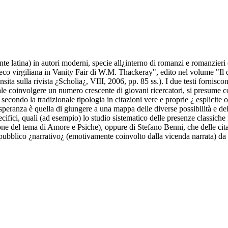
mente latina) in autori moderni, specie all¿interno di romanzi e romanzie
eco virgiliana in Vanity Fair di W.M. Thackeray", edito nel volume "Il 
a sulla rivista ¿Scholia¿, VIII, 2006, pp. 85 ss.). I due testi forniscono
e coinvolgere un numero crescente di giovani ricercatori, si presume così
nti secondo la tradizionale tipologia in citazioni vere e proprie ¿ esplicite
 speranza è quella di giungere a una mappa delle diverse possibilità e de
ecifici, quali (ad esempio) lo studio sistematico delle presenze classich
one del tema di Amore e Psiche), oppure di Stefano Benni, che delle cita
 pubblico ¿narrativo¿ (emotivamente coinvolto dalla vicenda narrata) da u