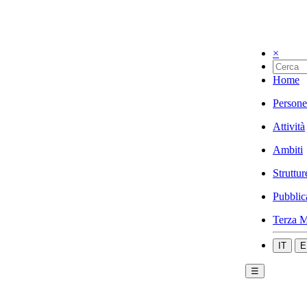
×
Home
Persone
Attività
Ambiti
Struttur
Pubblic
Terza M
IT
E
☰