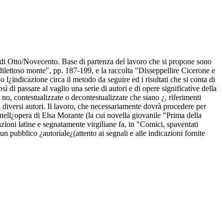
ri di Otto/Novecento. Base di partenza del lavoro che si propone sono
dilettoso monte", pp. 187-199, e la raccolta "Disseppellire Cicerone e
 l¿indicazione circa il metodo da seguire ed i risultati che si conta di
 di passare al vaglio una serie di autori e di opere significative della
 o no, contestualizzate o decontestualizzate che siano ¿, riferimenti
i diversi autori. Il lavoro, che necessariamente dovrà procedere per
e nell¿opera di Elsa Morante (la cui novella giovanile "Prima della
zioni latine e segnatamente virgiliane fa, in "Comici, spaventati
n pubblico ¿autoriale¿(attento ai segnali e alle indicazioni fornite